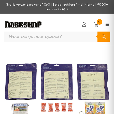
Gratis verzending vanaf €60 | Betaal achteraf met Klarna | 9000+
reviews (9.4) ⭐
0