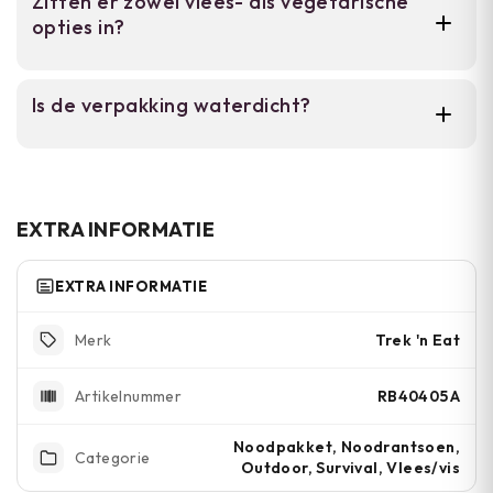
Zitten er zowel vlees- als vegetarische
kooktoestel, brandstoffen of andere
opties in?
voorbereiding vereist.
Ja, het pakket bevat zowel vlees- als
Is de verpakking waterdicht?
vegetarische maaltijden zodat je keuze hebt.
Ja, de hersluitbare verpakking is waterdicht
en beschermt de voeding tegen vocht en
weersomstandigheden.
EXTRA INFORMATIE
EXTRA INFORMATIE
Trek 'n Eat
Merk
RB40405A
Artikelnummer
Noodpakket, Noodrantsoen,
Categorie
Outdoor, Survival, Vlees/vis