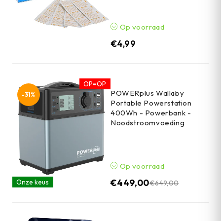
Op voorraad
€
4,99
OP=OP
POWERplus Wallaby
-31%
Portable Powerstation
400Wh - Powerbank -
Noodstroomvoeding
Op voorraad
€
449,00
Onze keus
€
649,00