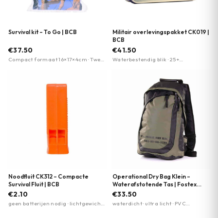
Survival kit – To Go | BCB
Militair overlevingspakket CK019 |
BCB
€37.50
€41.50
Compact formaat 16×17×4cm · Twee
Waterbestendig blik · 25+
transparante compartimenten ·
survivalitems · Compact formaat
Riem/uitrustingsbevestiging
voor rugzak
Noodfluit CK312 – Compacte
Operational Dry Bag Klein –
Survival Fluit | BCB
Waterafstotende Tas | Fostex
Garments
€2.10
€33.50
geen batterijen nodig · lichtgewicht ·
waterdicht · ultra licht · PVC
compact
construction