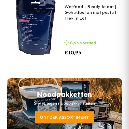
Wetfood - Ready to eat |
Gehaktballen met pasta |
Trek 'n Eat
Op voorraad
€
10,95
Noodpakketten
Stel je eigen noodpakket samen
ONTDEK ASSORTIMENT