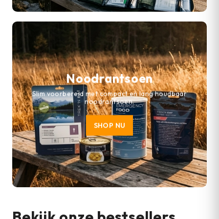
Noodrantsoen
Slim voorbereid met compact en lang houdbaar
noodrantsoen.
SHOP NU
Bekijk onze bestsellers