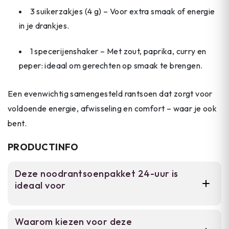
3 suikerzakjes (4 g) – Voor extra smaak of energie
in je drankjes.
1 specerijenshaker – Met zout, paprika, curry en
peper: ideaal om gerechten op smaak te brengen.
Een evenwichtig samengesteld rantsoen dat zorgt voor
voldoende energie, afwisseling en comfort – waar je ook
bent.
PRODUCTINFO
Deze noodrantsoenpakket 24-uur is
ideaal voor
Voor wandelaars, campingenthousiasten en
Waarom kiezen voor deze
outdoor adventuriers die betrouwbare