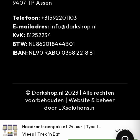
9407 TP Assen
Telefoon:
+31592201103
E-mailadres:
info@darkshop.nl
KvK:
81252234
BTW:
NL862018444B01
IBAN:
NL90 RABO 0368 2218 81
© Darkshop.nl 2023 | Alle rechten
voorbehouden | Website & beheer
door
LXsolutions.nl
Noodrantsoenpakket 24-uur | Type I -
€47,95
Vlees | Trek 'n Eat