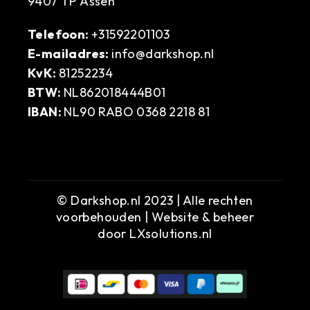
9407 TP Assen
Telefoon:
+31592201103
E-mailadres:
info@darkshop.nl
KvK:
81252234
BTW:
NL862018444B01
IBAN:
NL90 RABO 0368 2218 81
© Darkshop.nl 2023 | Alle rechten
voorbehouden | Website & beheer
door
LXsolutions.nl