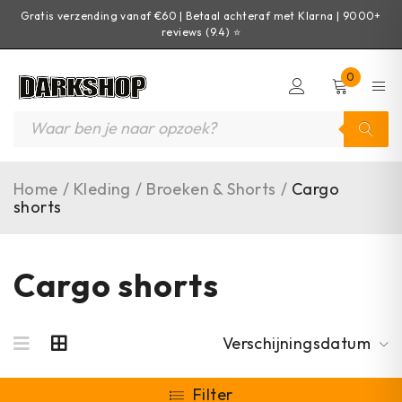
Gratis verzending vanaf €60 | Betaal achteraf met Klarna | 9000+
reviews (9.4) ⭐
0
Home
/
Kleding
/
Broeken & Shorts
/
Cargo
shorts
Cargo shorts
Verschijningsdatum
Filter