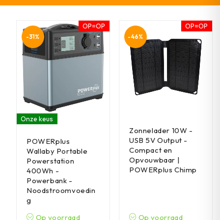
OP=OP
OP=OP
-31%
-46%
Onze keus
Zonnelader 10W -
USB 5V Output -
POWERplus
Compact en
Wallaby Portable
Opvouwbaar |
Powerstation
POWERplus Chimp
400Wh -
Powerbank -
Noodstroomvoedin
g
Op voorraad
Op voorraad