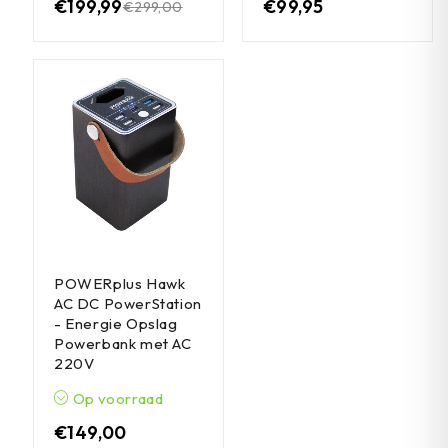
€
199,99
€
99,95
€
299,00
POWERplus Hawk
AC DC PowerStation
- Energie Opslag
Powerbank met AC
220V
Op voorraad
€
149,00