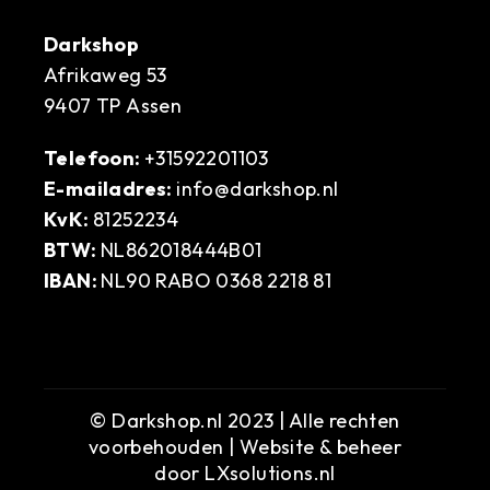
Darkshop
Afrikaweg 53
9407 TP Assen
Telefoon:
+31592201103
E-mailadres:
info@darkshop.nl
KvK:
81252234
BTW:
NL862018444B01
IBAN:
NL90 RABO 0368 2218 81
© Darkshop.nl 2023 | Alle rechten
voorbehouden | Website & beheer
door
LXsolutions.nl