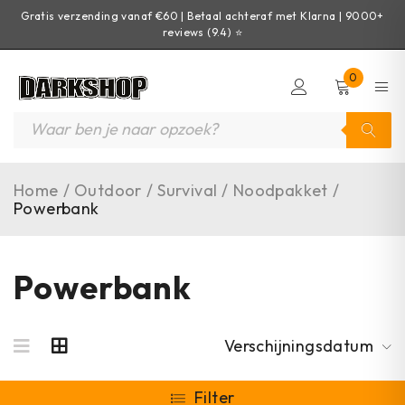
Gratis verzending vanaf €60 | Betaal achteraf met Klarna | 9000+
reviews (9.4) ⭐
0
Home
/
Outdoor
/
Survival
/
Noodpakket
/
Powerbank
Powerbank
Verschijningsdatum
Filter