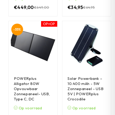
€
449,00
€
34,95
€
649,00
€
64,95
OP=OP
-33%
POWERplus
Solar Powerbank –
Alligator 80W
10.400 mAh - 5W
Opvouwbaar
Zonnepaneel - USB
Zonnepaneel- USB,
5V | POWERplus
Type C, DC
Crocodile
Op voorraad
Op voorraad