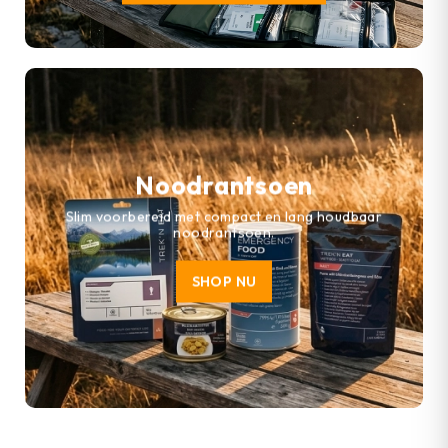
Noodrantsoen
Slim voorbereid met compact en lang houdbaar
noodrantsoen.
SHOP NU