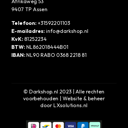
Afrikaweg 53
9407 TP Assen
Telefoon:
+31592201103
E-mailadres:
info@darkshop.nl
KvK:
81252234
BTW:
NL862018444B01
IBAN:
NL90 RABO 0368 2218 81
© Darkshop.nl 2023 | Alle rechten
voorbehouden | Website & beheer
door
LXsolutions.nl