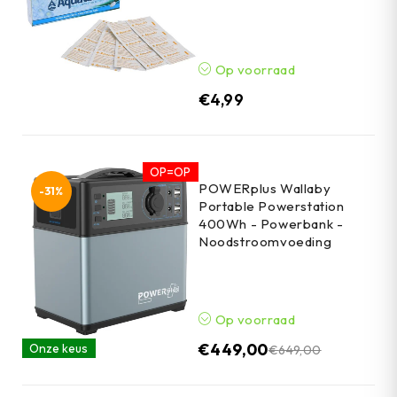
Op voorraad
€
4,99
OP=OP
POWERplus Wallaby
-31%
Portable Powerstation
400Wh - Powerbank -
Noodstroomvoeding
Op voorraad
€
449,00
Onze keus
€
649,00