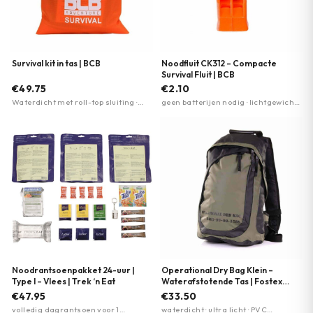
Survival kit in tas | BCB
Noodfluit CK312 – Compacte
Survival Fluit | BCB
€49.75
€2.10
Waterdicht met roll-top sluiting ·
geen batterijen nodig · lichtgewicht ·
Gesiliconiseerd 40D ripstop nylon ·
compact
16-delige inhoud (zaklamp,
multitool, vuursteen, noodsignaal)
Noodrantsoenpakket 24-uur |
Operational Dry Bag Klein –
Type I – Vlees | Trek ‘n Eat
Waterafstotende Tas | Fostex
Garments
€47.95
€33.50
volledig dagrantsoen voor 1
waterdicht · ultra licht · PVC