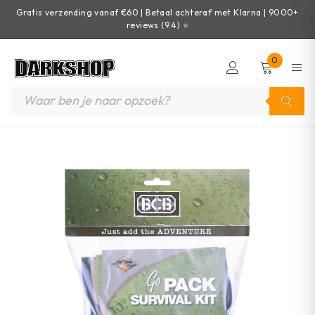
Gratis verzending vanaf €60 | Betaal achteraf met Klarna | 9000+
reviews (9.4) ⭐
0