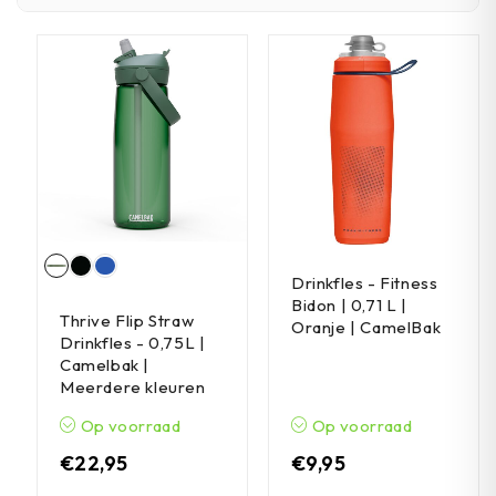
Drinkfles - Fitness
Bidon | 0,71 L |
Thrive Flip Straw
Oranje | CamelBak
Drinkfles - 0,75L |
Camelbak |
Meerdere kleuren
Op voorraad
Op voorraad
€
22,95
€
9,95