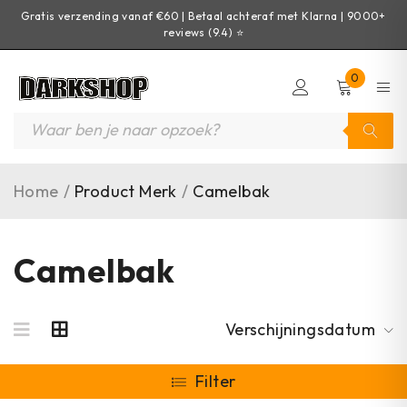
Gratis verzending vanaf €60 | Betaal achteraf met Klarna | 9000+
reviews (9.4) ⭐
0
Home
/
Product Merk
/
Camelbak
Camelbak
Verschijningsdatum
Filter