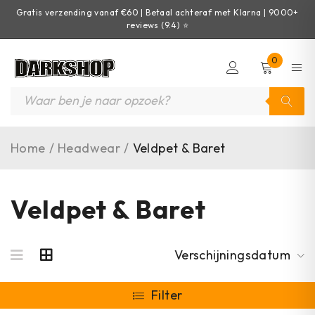
Gratis verzending vanaf €60 | Betaal achteraf met Klarna | 9000+
reviews (9.4) ⭐
0
Home
/
Headwear
/
Veldpet & Baret
Veldpet & Baret
Verschijningsdatum
Filter