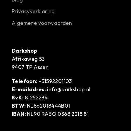
Privacyverklaring
Algemene voorwaarden
Darkshop
Afrikaweg 53
9407 TP Assen
Telefoon:
+31592201103
E-mailadres:
info@darkshop.nl
KvK:
81252234
BTW:
NL862018444B01
IBAN:
NL90 RABO 0368 2218 81