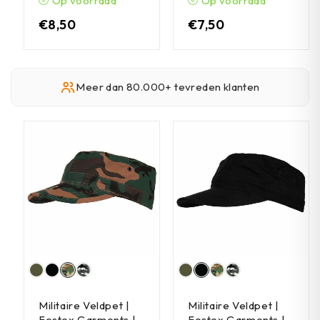
Op voorraad
Op voorraad
€
8,50
€
7,50
Meer dan 80.000+ tevreden klanten
Militaire Veldpet |
Militaire Veldpet |
Fostex Garments |
Fostex Garments |