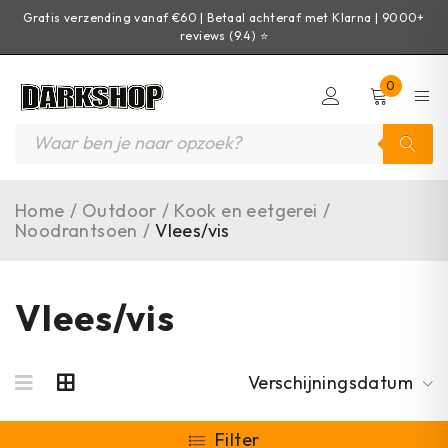
Gratis verzending vanaf €60 | Betaal achteraf met Klarna | 9000+
reviews (9.4) ⭐
0
Home
/
Outdoor
/
Kook en eetgerei
/
Noodrantsoen
/
Vlees/vis
Vlees/vis
Verschijningsdatum
Filter