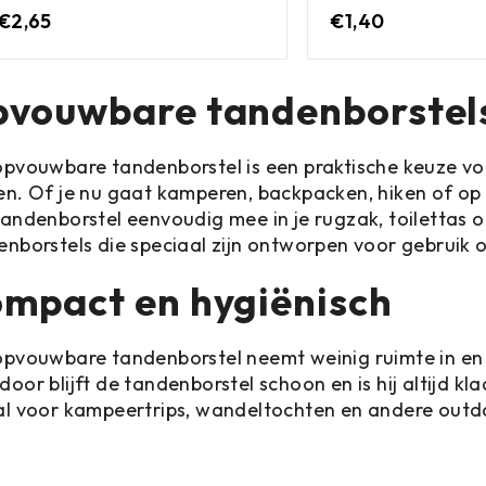
€
2,65
€
1,40
vouwbare tandenborstel
opvouwbare tandenborstel is een praktische keuze voo
en. Of je nu gaat kamperen, backpacken, hiken of op 
andenborstel eenvoudig mee in je rugzak, toilettas 
enborstels die speciaal zijn ontworpen voor gebruik
mpact en hygiënisch
opvouwbare tandenborstel neemt weinig ruimte in en 
oor blijft de tandenborstel schoon en is hij altijd kla
al voor kampeertrips, wandeltochten en andere outdo