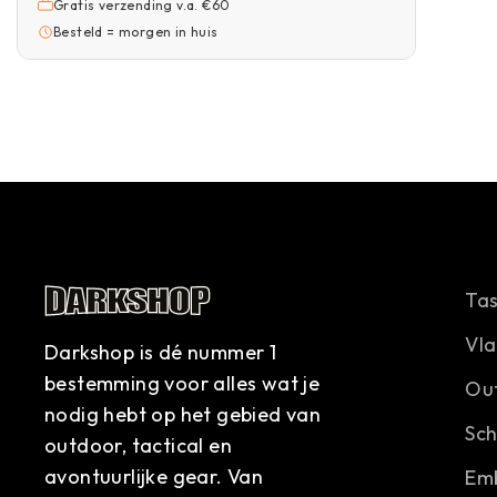
Gratis verzending v.a. €60
Besteld = morgen in huis
Ta
Vl
Darkshop is dé nummer 1
bestemming voor alles wat je
Ou
nodig hebt op het gebied van
Sc
outdoor, tactical en
avontuurlijke gear. Van
Em