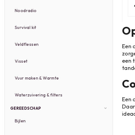
Noodradio
Op
Survival kit
Veldflessen
Een 
zorg
een t
Visset
tand
Vuur maken & Warmte
Co
Waterzuivering & filters
Een 
Daard
GEREEDSCHAP
idea
Bijlen