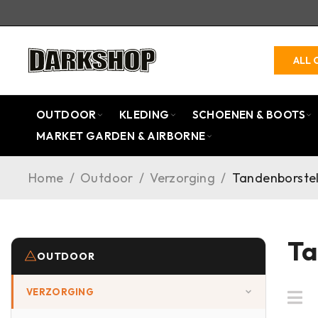
ALL 
OUTDOOR
KLEDING
SCHOENEN & BOOTS
MARKET GARDEN & AIRBORNE
Home
/
Outdoor
/
Verzorging
/
Tandenborste
Ta
OUTDOOR
VERZORGING