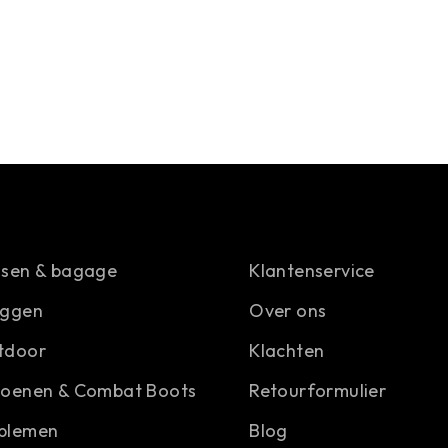
ssen & bagage
Klantenservice
aggen
Over ons
tdoor
Klachten
hoenen & Combat Boots
Retourformulier
blemen
Blog