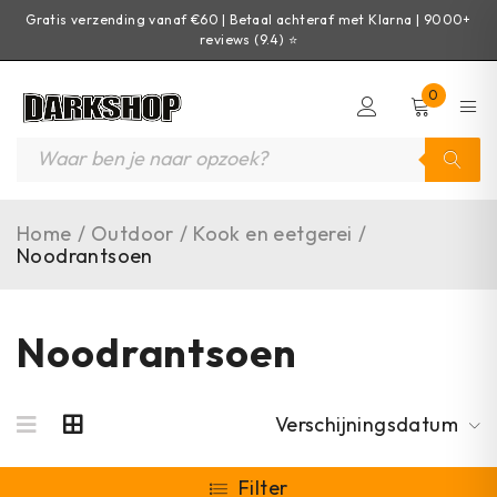
Gratis verzending vanaf €60 | Betaal achteraf met Klarna | 9000+
reviews (9.4) ⭐
0
Home
/
Outdoor
/
Kook en eetgerei
/
Noodrantsoen
Noodrantsoen
Verschijningsdatum
Filter