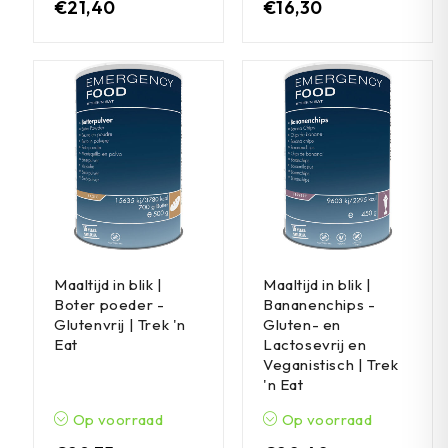
€
21,40
€
16,30
Maaltijd in blik |
Maaltijd in blik |
Boter poeder -
Bananenchips -
Glutenvrij | Trek 'n
Gluten- en
Eat
Lactosevrij en
Veganistisch | Trek
'n Eat
Op voorraad
Op voorraad