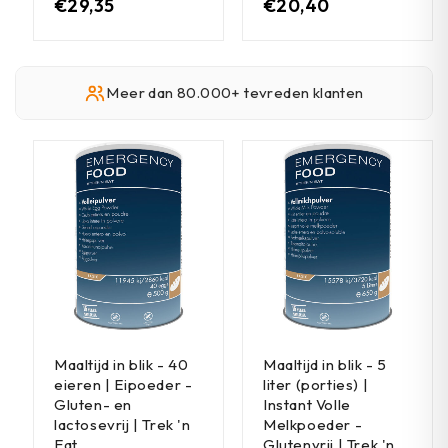
€
29,35
€
20,40
Meer dan 80.000+ tevreden klanten
Maaltijd in blik - 40
Maaltijd in blik - 5
eieren | Eipoeder -
liter (porties) |
Gluten- en
Instant Volle
lactosevrij | Trek 'n
Melkpoeder -
Eat
Glutenvrij | Trek 'n