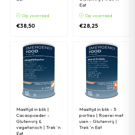
Eat
Op voorraad
Op voorraad
€
38,50
€
28,25
Maaltijd in blik |
Maaltijd in blik - 5
Cacaopoeder -
porties | Roerei met
Glutenvrij &
uien - Glutenvrij |
vegetarisch | Trek 'n
Trek 'n Eat
Eat