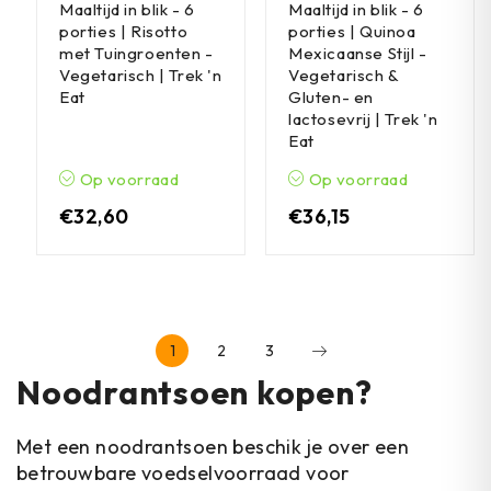
Maaltijd in blik - 6
Maaltijd in blik - 6
porties | Risotto
porties | Quinoa
met Tuingroenten -
Mexicaanse Stijl -
Vegetarisch | Trek 'n
Vegetarisch &
Eat
Gluten- en
lactosevrij | Trek 'n
Eat
Op voorraad
Op voorraad
€
32,60
€
36,15
1
2
3
Noodrantsoen kopen?
Met een noodrantsoen beschik je over een
betrouwbare voedselvoorraad voor