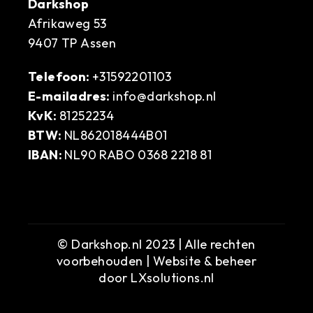
Darkshop
Afrikaweg 53
9407 TP Assen
Telefoon:
+31592201103
E-mailadres:
info@darkshop.nl
KvK:
81252234
BTW:
NL862018444B01
IBAN:
NL90 RABO 0368 2218 81
© Darkshop.nl 2023 | Alle rechten
voorbehouden | Website & beheer
door
LXsolutions.nl