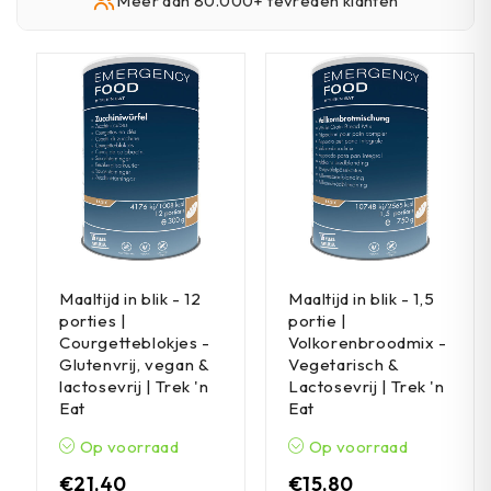
Meer dan 80.000+ tevreden klanten
Maaltijd in blik - 12
Maaltijd in blik - 1,5
porties |
portie |
Courgetteblokjes -
Volkorenbroodmix -
Glutenvrij, vegan &
Vegetarisch &
lactosevrij | Trek 'n
Lactosevrij | Trek 'n
Eat
Eat
Op voorraad
Op voorraad
€
21,40
€
15,80