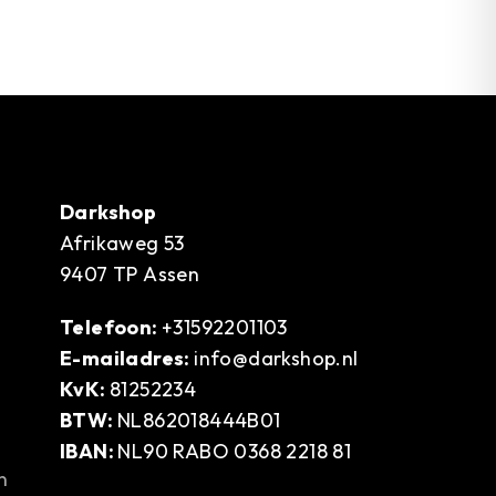
Darkshop
Afrikaweg 53
9407 TP Assen
Telefoon:
+31592201103
E-mailadres:
info@darkshop.nl
KvK:
81252234
BTW:
NL862018444B01
IBAN:
NL90 RABO 0368 2218 81
n