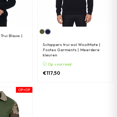
Trui Blauw |
Schippers trui wol WoolMate |
Fostex Garments | Meerdere
kleuren
Op voorraad
€
117,50
OP=OP