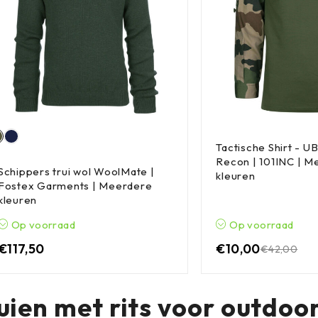
Tactische Shirt - U
Recon | 101INC | M
Schippers trui wol WoolMate |
kleuren
Fostex Garments | Meerdere
kleuren
Op voorraad
Op voorraad
€
117,50
€
10,00
€
42,00
uien met rits voor outdoor