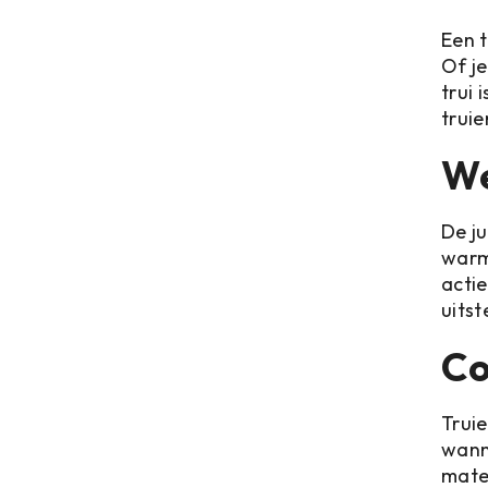
Een t
Of j
trui 
truie
We
De j
warmt
acti
uitst
Co
Truie
wann
mater