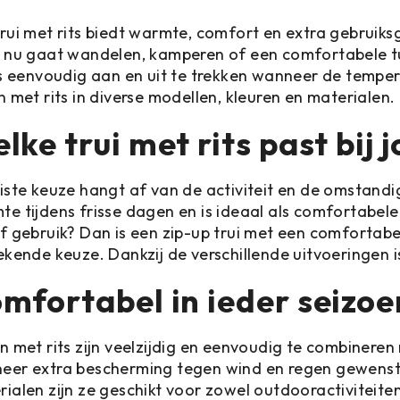
rui met rits biedt warmte, comfort en extra gebruik
e nu gaat wandelen, kamperen of een comfortabele tu
is eenvoudig aan en uit te trekken wanneer de temper
n met rits in diverse modellen, kleuren en materialen.
lke trui met rits past bij
uiste keuze hangt af van de activiteit en de omstand
e tijdens frisse dagen en is ideaal als comfortabel
ef gebruik? Dan is een zip-up trui met een comforta
ekende keuze. Dankzij de verschillende uitvoeringen i
mfortabel in ieder seizoe
n met rits zijn veelzijdig en eenvoudig te combineren 
eer extra bescherming tegen wind en regen gewenst
ialen zijn ze geschikt voor zowel outdooractiviteiten