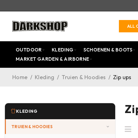
ALL 
OUTDOOR
KLEDING
SCHOENEN & BOOTS
MARKET GARDEN & AIRBORNE
Home
/
Kleding
/
Truien & Hoodies
/
Zip ups
Zi
KLEDING
TRUIEN & HOODIES