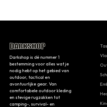
Ta
Vl
Darkshop is dé nummer 1
bestemming voor alles wat je
Ou
nodig hebt op het gebied van
Sc
outdoor, tactical en
avontuurlijke gear. Van
Em
comfortabele outdoor kleding
He
en stevige rugzakken tot
Kin
camping-, survival- en