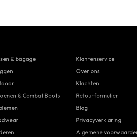
ssen & bagage
Klantenservice
aggen
Over ons
tdoor
Klachten
hoenen & Combat Boots
Retourformulier
blemen
Blog
adwear
Privacyverklaring
deren
Algemene voorwaarde