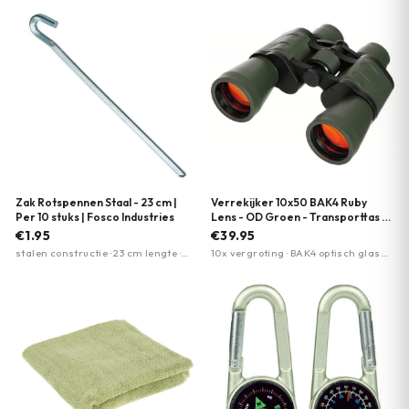
Zak Rotspennen Staal - 23 cm |
Verrekijker 10x50 BAK4 Ruby
Per 10 stuks | Fosco Industries
Lens - OD Groen - Transporttas |
MFH
€1.95
€39.95
stalen constructie · 23 cm lengte ·
10x vergroting · BAK4 optisch glas
per 10 stuks
met ruby lens · Opvouwbaar ontwerp