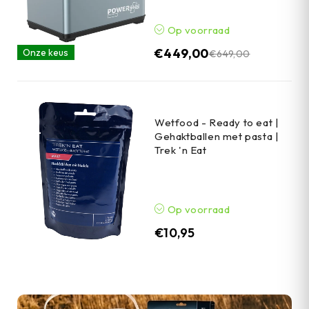
Op voorraad
€
449,00
Onze keus
€
649,00
Wetfood - Ready to eat |
Gehaktballen met pasta |
Trek 'n Eat
Op voorraad
€
10,95