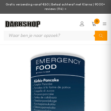
Gratis verzending vanaf €60 | Betaal achteraf met Klarna | 9000+
reviews (9.4) ⭐
0