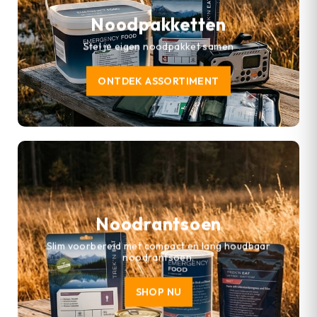
Noodpakketten
Stel je eigen noodpakket samen
ONTDEK ASSORTIMENT
Noodrantsoen
Slim voorbereid met compact en lang houdbaar
noodrantsoen.
SHOP NU