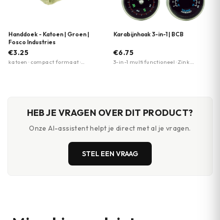
Handdoek - Katoen | Groen |
Karabijnhaak 3-in-1 | BCB
Fosco Industries
€3.25
€6.75
katoen · compact formaat ·
3-in-1 multifunctioneel · Zink
lichtgewicht
legering constructie · Lichtgevende
wijzerplaat
HEB JE VRAGEN OVER DIT PRODUCT?
Onze AI-assistent helpt je direct met al je vragen.
STEL EEN VRAAG