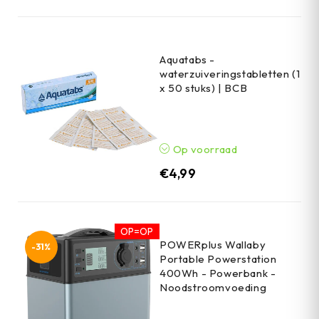
Aquatabs -
waterzuiveringstabletten (1
x 50 stuks) | BCB
Op voorraad
€
4,99
OP=OP
POWERplus Wallaby
-31%
Portable Powerstation
400Wh - Powerbank -
Noodstroomvoeding