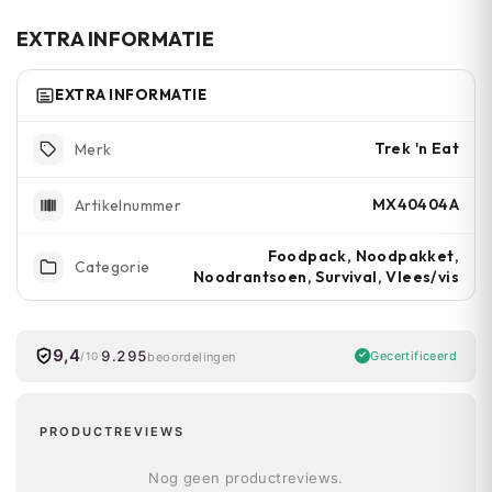
of zeer hete omgevingen. 5 jaar houdbaar
EXTRA INFORMATIE
zonder koeling of speciale opslag.
EXTRA INFORMATIE
Trek 'n Eat
Merk
MX40404A
Artikelnummer
Foodpack, Noodpakket,
Categorie
Noodrantsoen, Survival, Vlees/vis
9,4
9.295
Gecertificeerd
beoordelingen
/10
PRODUCTREVIEWS
Nog geen productreviews.