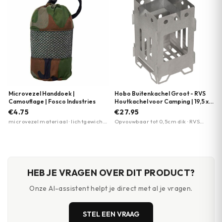
Microvezel Handdoek |
Hobo Buitenkachel Groot - RVS
Camouflage | Fosco Industries
Houtkachel voor Camping | 19,5 x
15 x 15 cm | Fox Outdoor
€4.75
€27.95
microvezel materiaal · lichtgewicht
Opvouwbaar tot 0,5cm dik · RVS
en compact · 80 x 40 cm formaat
konstruktie · Geschikt voor koken
HEB JE VRAGEN OVER DIT PRODUCT?
Onze AI-assistent helpt je direct met al je vragen.
STEL EEN VRAAG