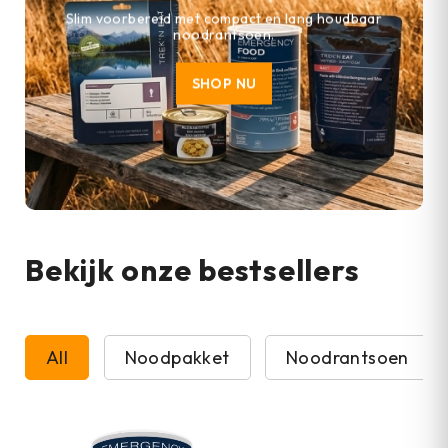
Slim voorbereid met compact en lang houdbaar
noodrantsoen.
SHOP NU
Bekijk onze bestsellers
All
Noodpakket
Noodrantsoen