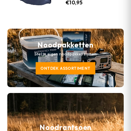
€
10,95
Noodpakketten
Stel je eigen noodpakket samen
ONTDEK ASSORTIMENT
Noodrantsoen