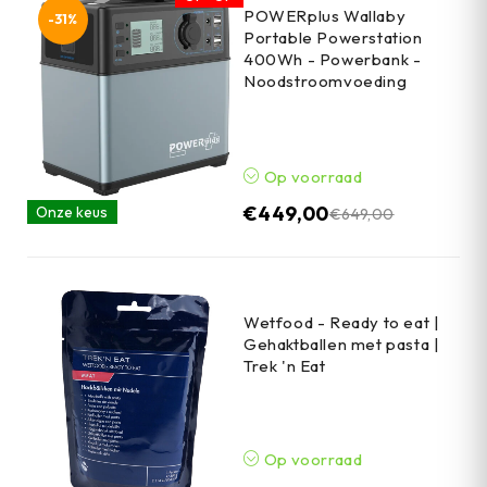
POWERplus Wallaby
-31%
Portable Powerstation
400Wh - Powerbank -
Noodstroomvoeding
Op voorraad
€
449,00
Onze keus
€
649,00
Wetfood - Ready to eat |
Gehaktballen met pasta |
Trek 'n Eat
Op voorraad