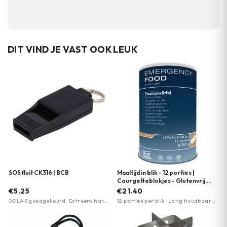
DIT VIND JE VAST OOK LEUK
SOS fluit CK316 | BCB
Maaltijd in blik - 12 porties |
Courgetteblokjes - Glutenvrij,
vegan & lactosevrij | Trek 'n Eat
€5.25
€21.40
SOLAS goedgekeurd · Extreem hard
12 porties per blik · Lang houdbaar
geluid · Geen bewegende
tot 15 jaar · Glutenvrij, vegan &
onderdelen
lactosevrij