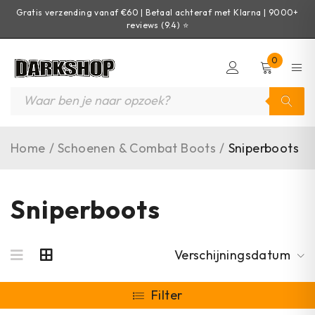
Gratis verzending vanaf €60 | Betaal achteraf met Klarna | 9000+
reviews (9.4) ⭐
0
Home
/
Schoenen & Combat Boots
/
Sniperboots
Sniperboots
Verschijningsdatum
Filter