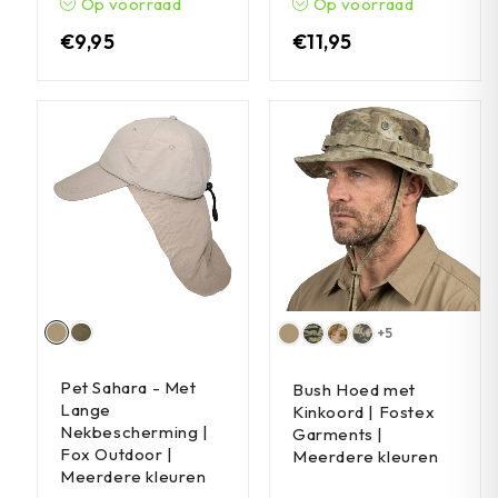
Op voorraad
Op voorraad
€
9,95
€
11,95
+5
Pet Sahara - Met
Bush Hoed met
Lange
Kinkoord | Fostex
Nekbescherming |
Garments |
Fox Outdoor |
Meerdere kleuren
Meerdere kleuren