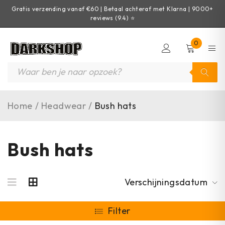
Gratis verzending vanaf €60 | Betaal achteraf met Klarna | 9000+
reviews (9.4) ⭐
0
Home
/
Headwear
/
Bush hats
Bush hats
Verschijningsdatum
Filter