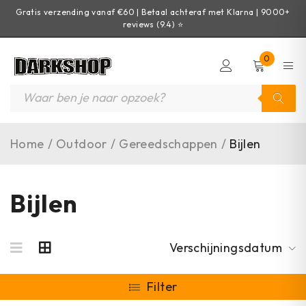
Gratis verzending vanaf €60 | Betaal achteraf met Klarna | 9000+
reviews (9.4) ⭐
0
Home
/
Outdoor
/
Gereedschappen
/
Bijlen
Bijlen
Verschijningsdatum
Filter