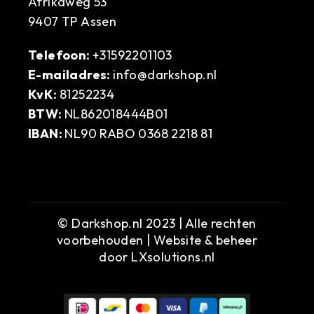
Afrikaweg 53
9407 TP Assen
Telefoon:
+31592201103
E-mailadres:
info@darkshop.nl
KvK:
81252234
BTW:
NL862018444B01
IBAN:
NL90 RABO 0368 2218 81
© Darkshop.nl 2023 | Alle rechten
voorbehouden | Website & beheer
door
LXsolutions.nl