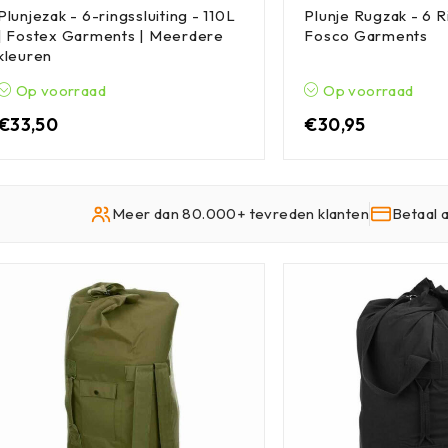
Plunjezak - 6-ringssluiting - 110L
Plunje Rugzak - 6 Ri
| Fostex Garments | Meerdere
Fosco Garments
kleuren
Op voorraad
Op voorraad
€
33,50
€
30,95
Meer dan 80.000+ tevreden klanten
Betaal 