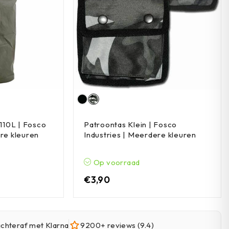
 110L | Fosco
Patroontas Klein | Fosco
ere kleuren
Industries | Meerdere kleuren
Op voorraad
€
3,90
achteraf met Klarna
9200+ reviews (9.4)