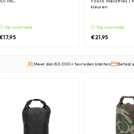
101 INC.
Fosco Industries |
kleuren
Op voorraad
Op voorraad
€
17,95
€
21,95
Meer dan 80.000+ tevreden klanten
Betaal 