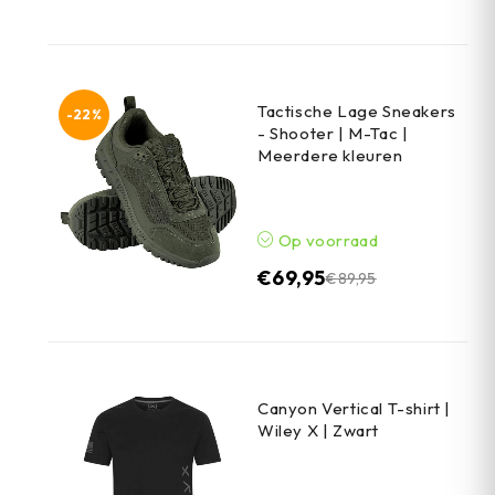
Tactische Lage Sneakers
-22%
- Shooter | M-Tac |
Meerdere kleuren
Op voorraad
€
69,95
€
89,95
Canyon Vertical T-shirt |
Wiley X | Zwart