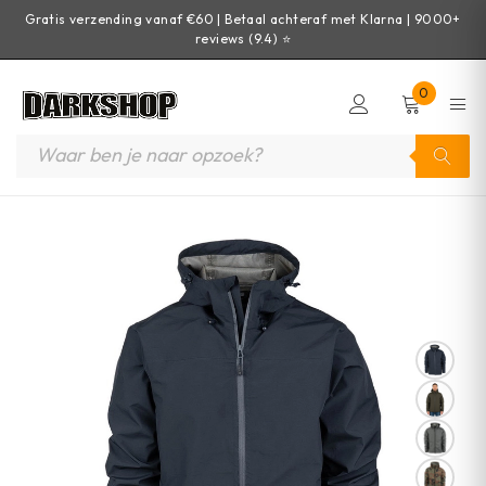
Gratis verzending vanaf €60 | Betaal achteraf met Klarna | 9000+
reviews (9.4) ⭐
0