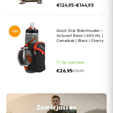
€
124,95
-
€
144,95
Quick Grip Bidonhouder -
-23%
Inclusief Bidon | 600 ML |
Camelbak | Black / Cherry
Op voorraad
€
26,95
€
34,95
Zomerjassen