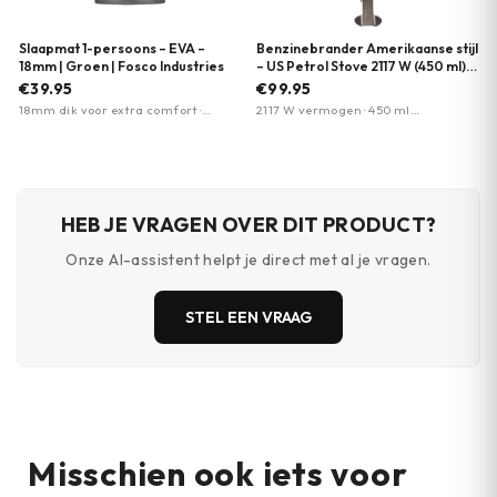
Slaapmat 1-persoons – EVA –
Benzinebrander Amerikaanse stijl
18mm | Groen | Fosco Industries
– US Petrol Stove 2117 W (450 ml) |
MFH
€39.95
€99.95
18mm dik voor extra comfort ·
2117 W vermogen · 450 ml
Waterafstotend · Schokdempend
geïntegreerde tank · ingebouwde
pomp en ontstekingssysteem
HEB JE VRAGEN OVER DIT PRODUCT?
Onze AI-assistent helpt je direct met al je vragen.
STEL EEN VRAAG
Misschien ook iets voor