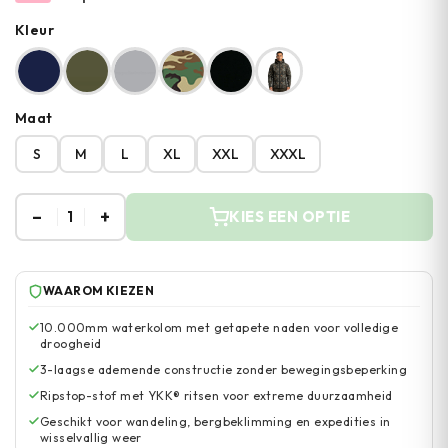
Kleur
Maat
S
M
L
XL
XXL
XXXL
–
+
1
KIES EEN OPTIE
WAAROM KIEZEN
10.000mm waterkolom met getapete naden voor volledige
droogheid
3-laagse ademende constructie zonder bewegingsbeperking
Ripstop-stof met YKK® ritsen voor extreme duurzaamheid
Geschikt voor wandeling, bergbeklimming en expedities in
wisselvallig weer