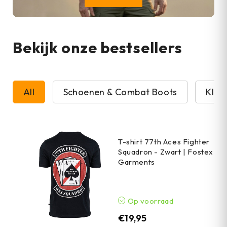
Bekijk onze bestsellers
All
Schoenen & Combat Boots
Kled
T-shirt 77th Aces Fighter
Squadron - Zwart | Fostex
Garments
Op voorraad
€
19,95