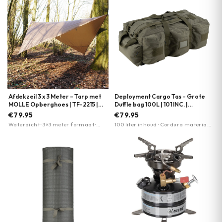
Afdekzeil 3 x 3 Meter – Tarp met
Deployment Cargo Tas – Grote
MOLLE Opberghoes | TF-2215 |
Duffle bag 100L | 101 INC. |
Meerdere kleuren
Meerdere kleuren
€79.95
€79.95
Waterdicht · 3×3 meter formaat ·
100 liter inhoud · Cordura materiaal
Lichtgewicht en compact
· draagriemen voor rugzakgebruik