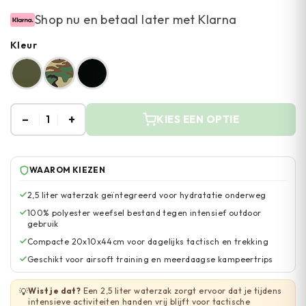
Shop nu en betaal later met Klarna
Kleur
–
+
1
KIES EEN OPTIE
WAAROM KIEZEN
2,5 liter waterzak geïntegreerd voor hydratatie onderweg
100% polyester weefsel bestand tegen intensief outdoor
gebruik
Compacte 20x10x44cm voor dagelijks tactisch en trekking
Geschikt voor airsoft training en meerdaagse kampeertrips
Wist je dat?
Een 2,5 liter waterzak zorgt ervoor dat je tijdens
💡
intensieve activiteiten handen vrij blijft voor tactische