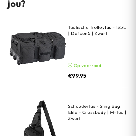
jou?
Tactische Trolleytas - 135L
| Defcon5 | Zwart
Op voorraad
€
99,95
Schoudertas - Sling Bag
Elite - Crossbody | M-Tac |
Zwart