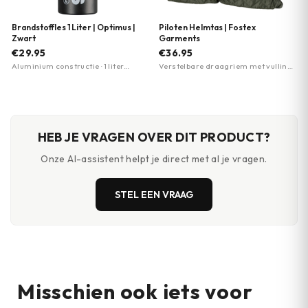
Brandstoffles 1 Liter | Optimus |
Piloten Helmtas | Fostex
Zwart
Garments
€29.95
€36.95
Aluminium constructie · 1 liter
Verstelbare draagriem met vulling ·
inhoud · Compact design
Twee zakken voorkant met
ritssluiting · Oranje binnenkant met
vakken
HEB JE VRAGEN OVER DIT PRODUCT?
Onze AI-assistent helpt je direct met al je vragen.
STEL EEN VRAAG
Misschien ook iets voor