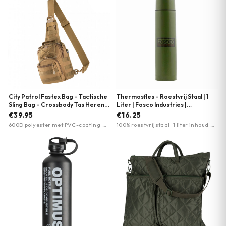
City Patrol Fastex Bag – Tactische
Thermosfles – Roestvrij Staal | 1
Sling Bag – Crossbody Tas Heren |
Liter | Fosco Industries |
M-Tac | Meerdere kleuren
Meerdere kleuren
€39.95
€16.25
600D polyester met PVC-coating ·
100% roestvrijstaal · 1 liter inhoud ·
Spatwaterdicht · MOLLE-systeem
Goed isolerend