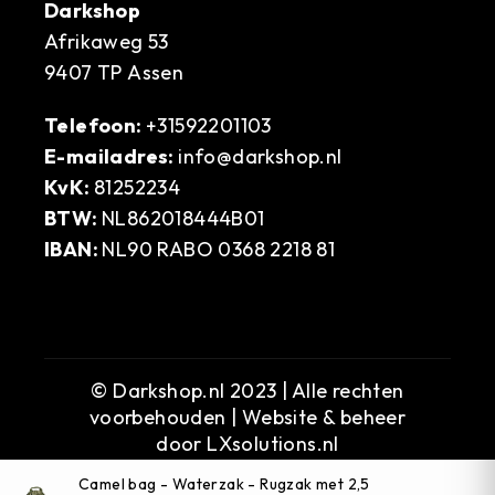
Darkshop
Afrikaweg 53
9407 TP Assen
Telefoon:
+31592201103
E-mailadres:
info@darkshop.nl
KvK:
81252234
BTW:
NL862018444B01
IBAN:
NL90 RABO 0368 2218 81
© Darkshop.nl 2023 | Alle rechten
voorbehouden | Website & beheer
door
LXsolutions.nl
Camel bag - Waterzak - Rugzak met 2,5