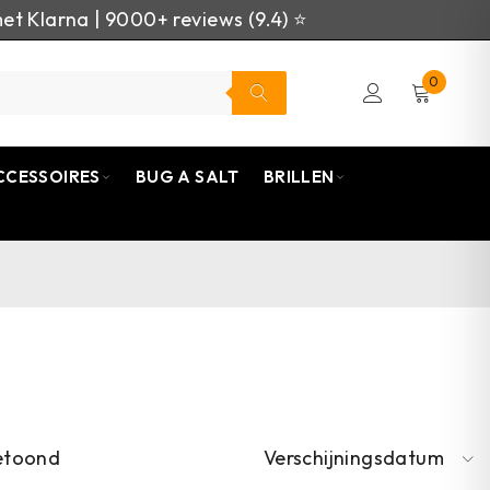
et Klarna | 9000+ reviews (9.4) ⭐
0
CCESSOIRES
BUG A SALT
BRILLEN
getoond
Verschijningsdatum