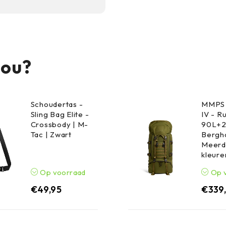
maken hem ideaal voor
jou?
Schoudertas -
MMPS 
Sling Bag Elite -
IV - R
Crossbody | M-
90L+2
Tac | Zwart
Bergha
Meerd
kleure
Op voorraad
Op 
€
49,95
€
339