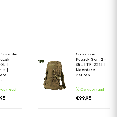
Crusader
Crossover
ugzak
Rugzak Gen. 2 -
0L |
35L | TF-2215 |
us |
Meerdere
ere
kleuren
n
voorraad
Op voorraad
,95
€
99,95