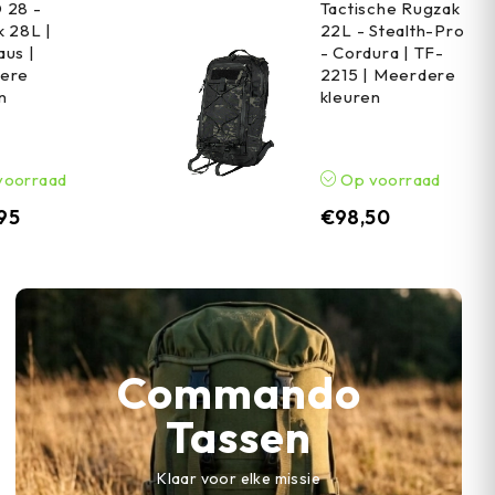
 28 -
Tactische Rugzak
 28L |
22L - Stealth-Pro
us |
- Cordura | TF-
ere
2215 | Meerdere
n
kleuren
voorraad
Op voorraad
,95
€
98,50
Commando
Tassen
Klaar voor elke missie