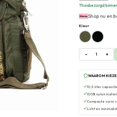
Thuisbezorgd binne
Shop nu en b
Kleur
–
+
1
WAAROM KIEZ
10,5 liter capacit
100% nylon materi
Compacte vorm va
Licht en minimali