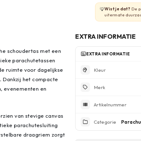
💡
Wist je dat?
De pa
uitermate duurza
EXTRA INFORMATIE
che schoudertas met een
EXTRA INFORMATIE
ssieke parachutetassen
e ruimte voor dagelijkse
Kleur
. Dankzij het compacte
Merk
zen, evenementen en
Artikelnummer
orzien van stevige canvas
Categorie
Parachu
tieke parachutesluiting
erstelbare draagriem zorgt