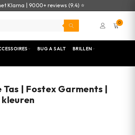
et Klarna | 9000+ reviews (9.4) ⭐
0
CCESSOIRES
BUG A SALT
BRILLEN
 Tas | Fostex Garments |
 kleuren