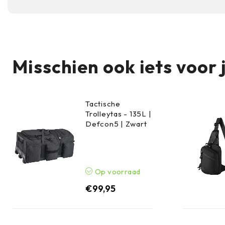
Ja, de compacte grootte en lichtgewicht nylon 
festivals waar je je handen vrij wilt hebben.
Misschien ook iets voor 
Tactische
Trolleytas - 135L |
Defcon5 | Zwart
Op voorraad
€
99,95