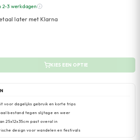
n 2-3 werkdagen
etaal later met Klarna
KIES EEN OPTIE
EN
eit voor dagelijks gebruik en korte trips
aal bestand tegen slijtage en weer
n 25x12x35cm past overal in
stische design voor wandelen en festivals