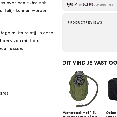
as over een extra vak
9,4
9.295
beoordelingen
/10
chtelijk kunnen worden
PRODUCTREVIEWS
age militaire stijl is deze
bbers van militaire
oudertassen.
DIT VIND JE VAST O
ires
Waterpack met 1.5L
Opber