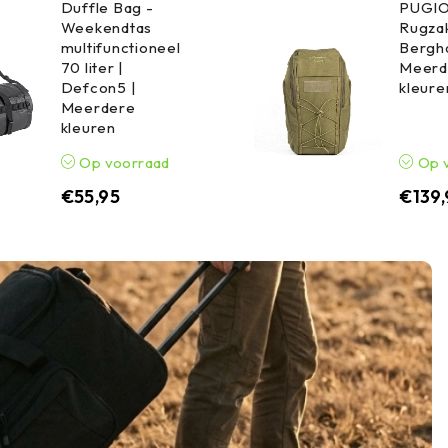
Duffle Bag -
PUGIO
Weekendtas
Rugzak
multifunctioneel
Bergha
70 liter |
Meerd
Defcon5 |
kleure
Meerdere
kleuren
Op voorraad
Op 
€
55,95
€
139