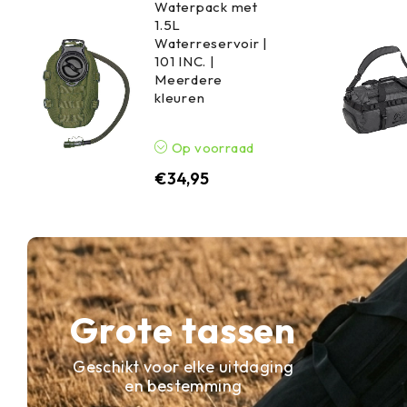
Waterpack met
1.5L
Waterreservoir |
101 INC. |
Meerdere
kleuren
Op voorraad
€
34,95
Grote tassen
Geschikt voor elke uitdaging
en bestemming