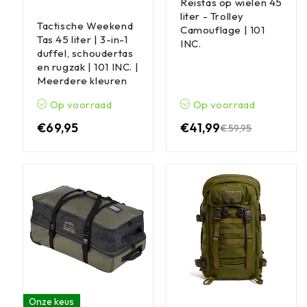
Reistas op wielen 45
liter - Trolley
Tactische Weekend
Camouflage | 101
Tas 45 liter | 3-in-1
INC.
duffel, schoudertas
en rugzak | 101 INC. |
Meerdere kleuren
Op voorraad
Op voorraad
€
69,95
€
41,99
€
59,95
Onze keus