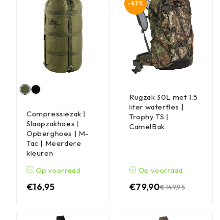
-47%
Rugzak 30L met 1.5
liter waterfles |
Compressiezak |
Trophy TS |
Slaapzakhoes |
CamelBak
Opberghoes | M-
Tac | Meerdere
kleuren
Op voorraad
Op voorraad
€
16,95
€
79,90
€
149,95