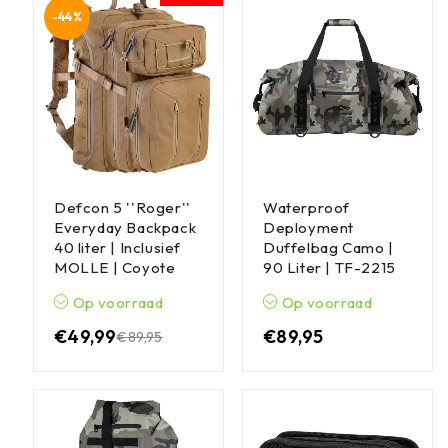
-44%
Defcon 5 ''Roger''
Waterproof
Everyday Backpack
Deployment
40 liter | Inclusief
Duffelbag Camo |
MOLLE | Coyote
90 Liter | TF-2215
Op voorraad
Op voorraad
€
49,99
€
89,95
€
89,95