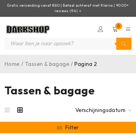
Gratis verzending vanaf €60 | Betaal achteraf met Klarna | 9000+
reviews (9.4) ⭐
0
Home
/
Tassen & bagage
/
Pagina 2
Tassen & bagage
Verschijningsdatum
Filter