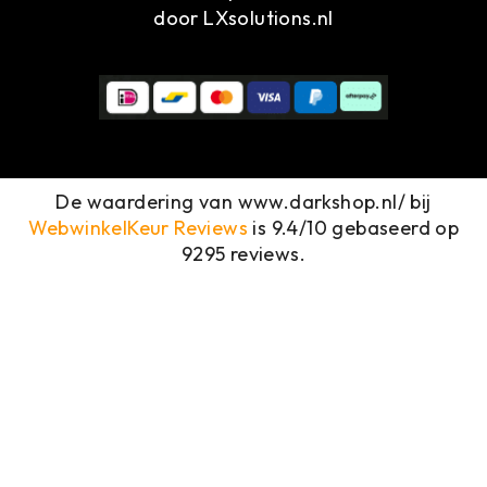
door
LXsolutions.nl
De waardering van www.darkshop.nl/ bij
WebwinkelKeur Reviews
is 9.4/10 gebaseerd op
9295 reviews.
MENU
OUTDOOR
KLEDING
SCHOENEN
& BOOTS