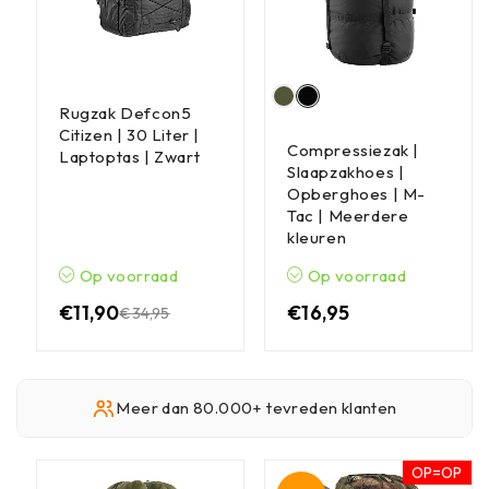
Rugzak Defcon5
Citizen | 30 Liter |
Compressiezak |
Laptoptas | Zwart
Slaapzakhoes |
Opberghoes | M-
Tac | Meerdere
kleuren
Op voorraad
Op voorraad
€
11,90
€
16,95
€
34,95
Meer dan 80.000+ tevreden klanten
OP=OP