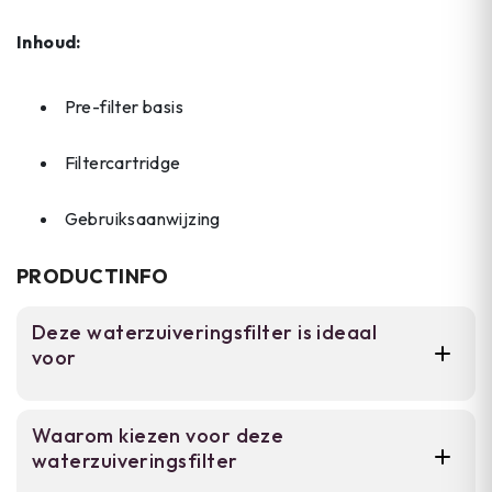
Inhoud:
Pre-filter basis
Filtercartridge
Gebruiksaanwijzing
PRODUCTINFO
Deze waterzuiveringsfilter is ideaal
voor
Voor backpackers en kampeerders die
Waarom kiezen voor deze
onderweg water uit natuurlijke bronnen
waterzuiveringsfilter
willen zuiveren. Deze voorfilter verwijdert