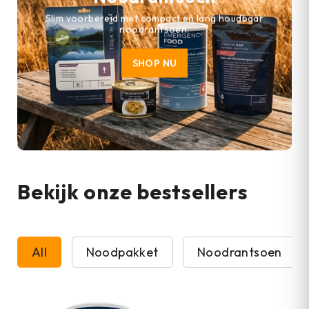
Slim voorbereid met compact en lang houdbaar
noodrantsoen.
SHOP NU
Bekijk onze bestsellers
All
Noodpakket
Noodrantsoen