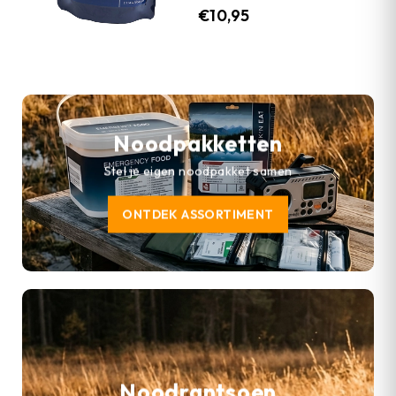
€
10,95
Noodpakketten
Stel je eigen noodpakket samen
ONTDEK ASSORTIMENT
Noodrantsoen