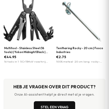
Multitool - Stainless Steel (16
Tentharing Rocky - 20 cm | Fosco
tools) | Yukon Midnight Black |
Industries
Black Eagle
€44.95
€2.75
16 tools in 1 · 5Cr15MoV roestvrij
100% metaal · 20 cm lang · rocky-
staal lemmet · Extern toegankelijk
uitvoering
vergrendelbaar mes
HEB JE VRAGEN OVER DIT PRODUCT?
Onze AI-assistent helpt je direct met al je vragen.
STEL EEN VRAAG