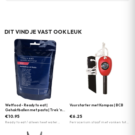
Nee, de waterdichte afsluiting zorgt ervoor
dat gevuld water niet uit de filter lekt
wanneer je deze meeneemt.
DIT VIND JE VAST OOK LEUK
Wetfood - Ready to eat |
Vuurstarter met Kompas | BCB
Gehaktballen met pasta | Trek 'n
Eat
€10.95
€6.25
Ready to eat / alleen heet water
Ferrocerium staaf met vonken tot
nodig · Lang houdbaar (3 jaar) ·
3000°C · Waterbestendig en
Lichtgewicht verpakking
weerbestendig · Geïntegreerde
kompas