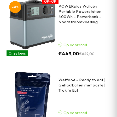
OP=OP
POWERplus Wallaby
-31%
Portable Powerstation
400Wh - Powerbank -
Noodstroomvoeding
Op voorraad
€
449,00
Onze keus
€
649,00
Wetfood - Ready to eat |
Gehaktballen met pasta |
Trek 'n Eat
Op voorraad