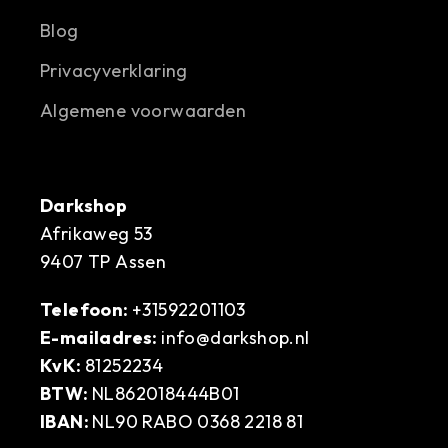
Blog
Privacyverklaring
Algemene voorwaarden
Darkshop
Afrikaweg 53
9407 TP Assen
Telefoon:
+31592201103
E-mailadres:
info@darkshop.nl
KvK:
81252234
BTW:
NL862018444B01
IBAN:
NL90 RABO 0368 2218 81