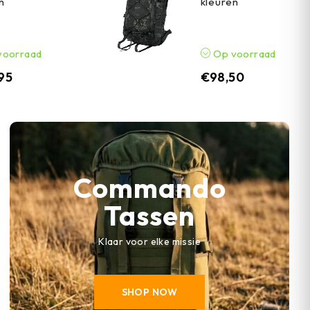
n
kleuren
voorraad
Op voorraad
,95
€
98,50
Commando
Tassen
Klaar voor elke missie
SHOP NOW