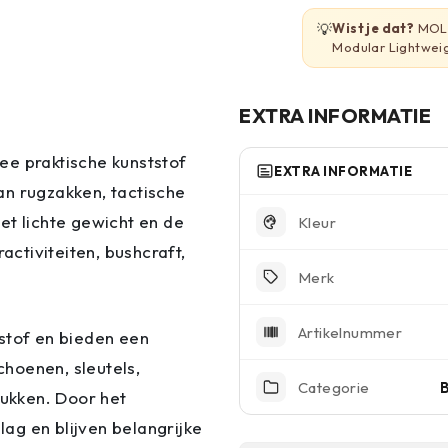
💡
Wist je dat?
MOLL
Modular Lightwei
EXTRA INFORMATIE
ee praktische kunststof
EXTRA INFORMATIE
an rugzakken, tactische
et lichte gewicht en de
Kleur
activiteiten, bushcraft,
Merk
Artikelnummer
stof en bieden een
hoenen, sleutels,
Categorie
tukken. Door het
ag en blijven belangrijke