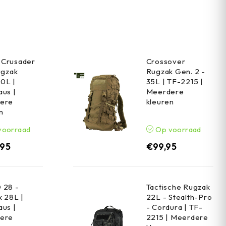
Crusader
Crossover
ugzak
Rugzak Gen. 2 -
0L |
35L | TF-2215 |
us |
Meerdere
ere
kleuren
n
voorraad
Op voorraad
,95
€
99,95
 28 -
Tactische Rugzak
 28L |
22L - Stealth-Pro
us |
- Cordura | TF-
ere
2215 | Meerdere