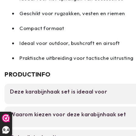
Geschikt voor rugzakken, vesten en riemen
Compact formaat
Ideaal voor outdoor, bushcraft en airsoft
Praktische uitbreiding voor tactische uitrusting
PRODUCTINFO
Deze karabijnhaak set is ideaal voor
Voor airsoft spelers en outdoor enthousiastelin
Waarom kiezen voor deze karabijnhaak set
uitrusting willen uitbreiden. Deze 2-set karabijnh
gear en tassen snel en veilig in te hangen zonde
te schaffen.
9,4
Set van 2 stuks MOLLE-compatibele karabi