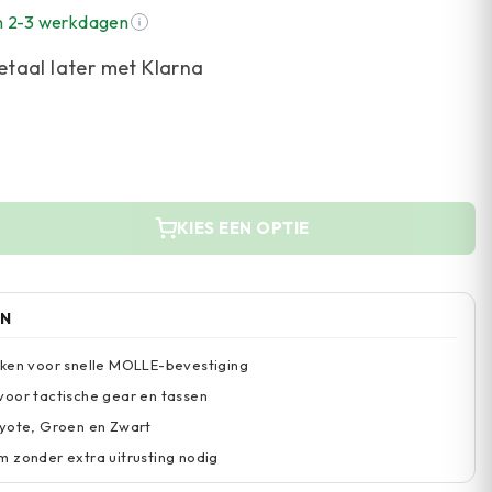
n 2-3 werkdagen
etaal later met Klarna
KIES EEN OPTIE
EN
aken voor snelle MOLLE-bevestiging
oor tactische gear en tassen
oyote, Groen en Zwart
 zonder extra uitrusting nodig