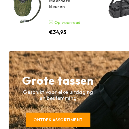
Meerdere
kleuren
Op voorraad
€
34,95
Grote tassen
Geschikt voor elke uitdaging
en bestemming
ONTDEK ASSORTIMENT