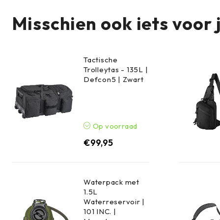
hangt.
Misschien ook iets voor 
Tactische
Trolleytas - 135L |
Defcon5 | Zwart
Op voorraad
€
99,95
Waterpack met
1.5L
Waterreservoir |
101 INC. |