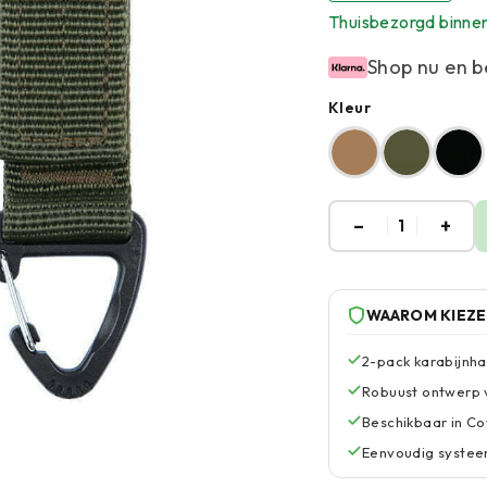
Thuisbezorgd binne
Shop nu en b
Kleur
–
+
1
WAAROM KIEZ
2-pack karabijnh
Robuust ontwerp v
Beschikbaar in C
Eenvoudig systeem