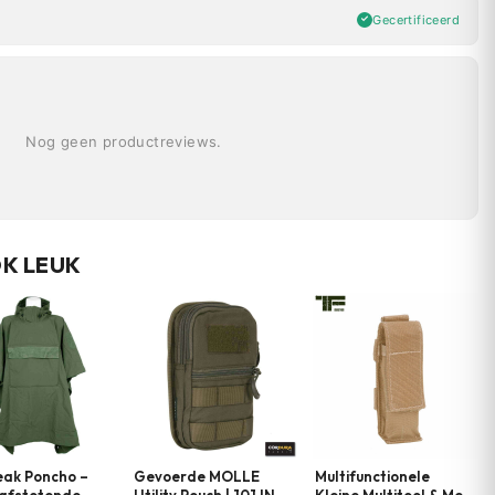
Gecertificeerd
Nog geen productreviews.
OK LEUK
eak Poncho –
Gevoerde MOLLE
Multifunctionele