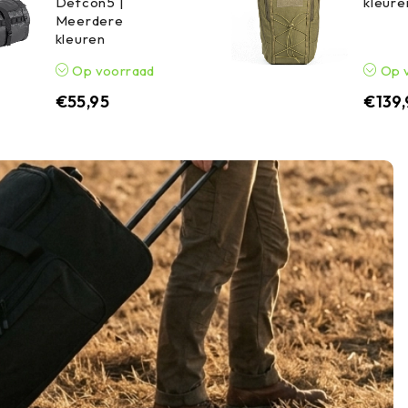
Defcon5 |
kleure
Meerdere
kleuren
Op voorraad
Op 
€
55,95
€
139