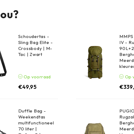
jou?
Schoudertas -
MMPS 
Sling Bag Elite -
IV - R
Crossbody | M-
90L+2
Tac | Zwart
Bergha
Meerd
kleure
Op voorraad
Op 
€
49,95
€
339
Duffle Bag -
PUGIO
Weekendtas
Rugzak
multifunctioneel
Bergha
70 liter |
Meerd