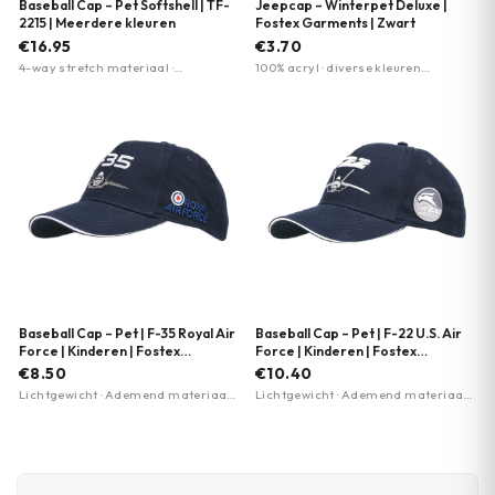
Baseball Cap – Pet Softshell | TF-
Jeepcap – Winterpet Deluxe |
2215 | Meerdere kleuren
Fostex Garments | Zwart
€16.95
€3.70
4-way stretch materiaal ·
100% acryl · diverse kleuren
Sneldrogend · Elastische sluitband
beschikbaar · luxe uitvoering
Baseball Cap – Pet | F-35 Royal Air
Baseball Cap – Pet | F-22 U.S. Air
Force | Kinderen | Fostex
Force | Kinderen | Fostex
Garments
Garments
€8.50
€10.40
Lichtgewicht · Ademend materiaal ·
Lichtgewicht · Ademend materiaal ·
Verstelbare pasvorm
Verstelbare pasvorm