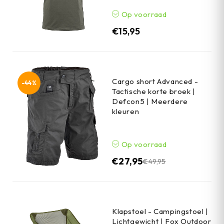
Op voorraad
€
15,95
Cargo short Advanced -
-44%
Tactische korte broek |
Defcon5 | Meerdere
kleuren
Op voorraad
€
27,95
€
49,95
Klapstoel - Campingstoel |
Lichtgewicht | Fox Outdoor