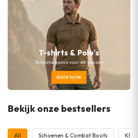
T-shirts & Polo's
Tactische basics voor elk seizoen
SHOP NOW
Bekijk onze bestsellers
All
Schoenen & Combat Boots
Kled