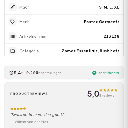
S, M, L, XL
Maat
Fostex Garments
Merk
213138
Artikelnummer
Zomer Essentials, Bush hats
Categorie
9,4
9.296
Gecertificeerd
beoordelingen
/10
5,0
PRODUCTREVIEWS
3 reviews
“Kwaliteit is meer dan goed.”
— Willem van der Plas