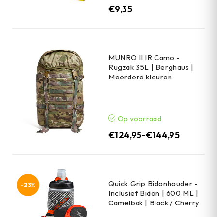
€
9,35
MUNRO II IR Camo -
Rugzak 35L | Berghaus |
Meerdere kleuren
Op voorraad
€
124,95
-
€
144,95
Quick Grip Bidonhouder -
-23%
Inclusief Bidon | 600 ML |
Camelbak | Black / Cherry