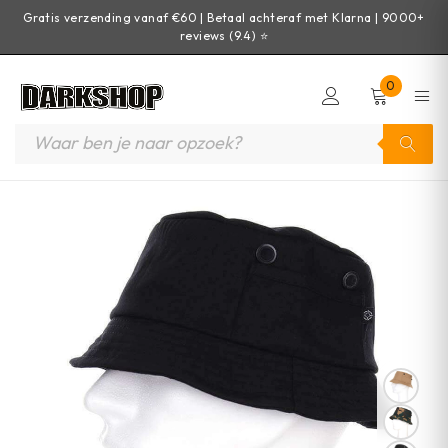
Gratis verzending vanaf €60 | Betaal achteraf met Klarna | 9000+
reviews (9.4) ⭐
0