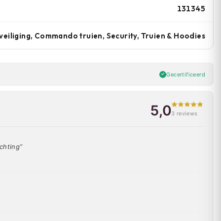
131345
veiliging, Commando truien, Security, Truien & Hoodies
Gecertificeerd
5,0
3 reviews
chting”