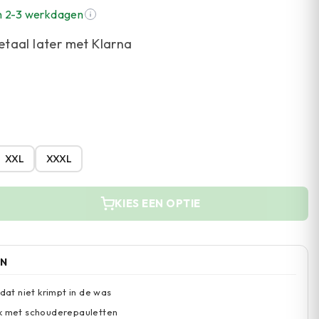
n 2-3 werkdagen
etaal later met Klarna
XXL
XXXL
KIES EEN OPTIE
EN
 dat niet krimpt in de was
ok met schouderepauletten