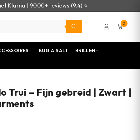
et Klarna | 9000+ reviews (9.4) ⭐
0
CCESSOIRES
BUG A SALT
BRILLEN
Trui – Fijn gebreid | Zwart |
arments