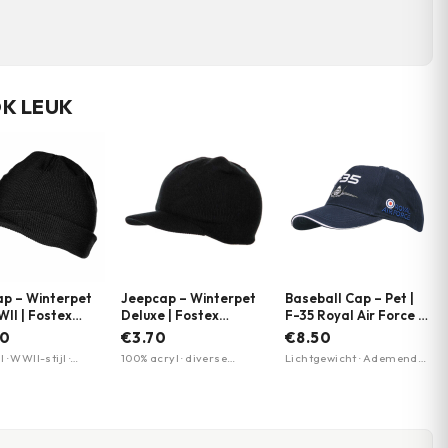
OK LEUK
p – Winterpet
Jeepcap – Winterpet
Baseball Cap – Pet |
II | Fostex
Deluxe | Fostex
F-35 Royal Air Force |
nts | Meerdere
Garments | Zwart
Kinderen | Fostex
50
€3.70
€8.50
n
Garments
 · WWII-stijl ·
100% acryl · diverse
Lichtgewicht · Ademend
 isolerend
kleuren beschikbaar · luxe
materiaal · Verstelbare
uitvoering
pasvorm