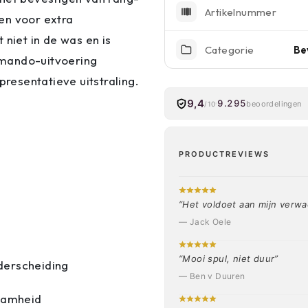
Artikelnummer
en voor extra
 niet in de was en is
Categorie
Be
mmando-uitvoering
presentatieve uitstraling.
9,4
9.295
beoordelingen
/10
PRODUCTREVIEWS
“Het voldoet aan mijn verwa
— Jack Oele
“Mooi spul, niet duur”
derscheiding
— Ben v Duuren
aamheid