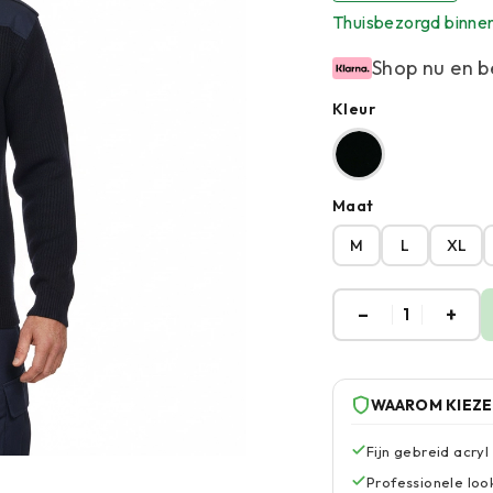
Thuisbezorgd binne
Shop nu en b
Kleur
Maat
M
L
XL
–
+
1
WAAROM KIEZ
Fijn gebreid acryl
Professionele lo