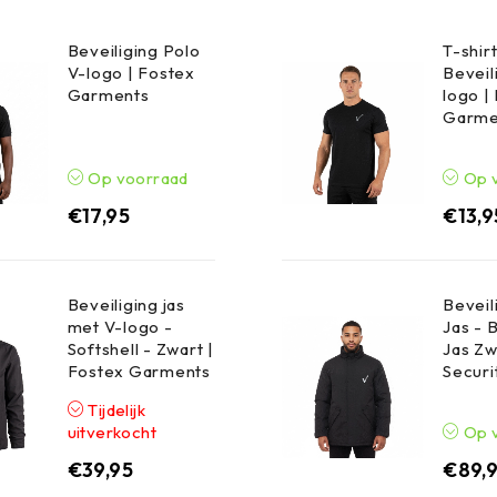
Beveiliging Polo
T-shir
V-logo | Fostex
Beveil
Garments
logo |
Garme
Op voorraad
Op 
€
17,95
€
13,9
Beveiliging jas
Beveil
met V-logo -
Jas - 
Softshell - Zwart |
Jas Zw
Fostex Garments
Securi
Tijdelijk
uitverkocht
Op 
€
39,95
€
89,