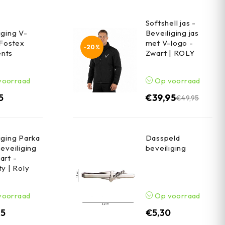
t
Softshell jas -
iging V-
Beveiliging jas
 Fostex
met V-logo -
-20%
nts
Zwart | ROLY
voorraad
Op voorraad
5
€
39,95
€
49,95
iging Parka
Dasspeld
Beveiliging
beveiliging
art -
ty | Roly
voorraad
Op voorraad
95
€
5,30