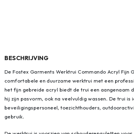
BESCHRIJVING
De Fostex Garments Werktrui Commando Acryl Fijn G
comfortabele en duurzame werktrui met een profession
het fijn gebreide acryl biedt de trui een aangenaam
hij zijn pasvorm, ook na veelvuldig wassen. De trui is 
beveiligingspersoneel, toezichthouders, outdooractivi
gebruik.
De werktrui is voorzien van schouderepauletten voor