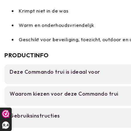
Krimpt niet in de was
Warm en onderhoudsvriendelijk
Geschikt voor beveiliging, toezicht, outdoor en 
PRODUCTINFO
Deze Commando trui is ideaal voor
Voor beveiligingspersoneel, militair geschoold p
Waarom kiezen voor deze Commando trui
medewerkers in tactische sectoren die een betro
uitziende trui nodig hebben. Geschikt voor werk b
beveiligingsdiensten, militaire trainingen en out
Fijn gebreid acryl dat niet krimpt in de was.
Gebruiksinstructies
Schouderepauletten en elleboogbeschermers
9,4