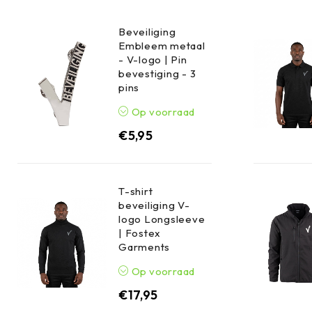
Beveiliging
Embleem metaal
- V-logo | Pin
bevestiging - 3
pins
Op voorraad
€
5,95
T-shirt
beveiliging V-
logo Longsleeve
| Fostex
Garments
Op voorraad
€
17,95