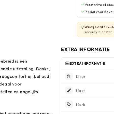
Versterkte elleb
Ideaal voor beveil
💡
Wist je dat?
Foste
security diensten.
EXTRA INFORMATIE
ebreid is een
EXTRA INFORMATIE
ele uitstraling. Dankzij
 draagcomfort en behoudt
Kleur
ideaal voor
Maat
teiten en dagelijks
Merk
 het bevestigen van rang-