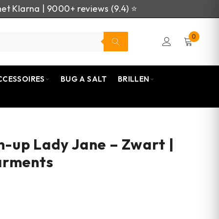
et Klarna | 9000+ reviews (9.4) ⭐
0
CCESSOIRES
BUG A SALT
BRILLEN
in-up Lady Jane – Zwart |
arments