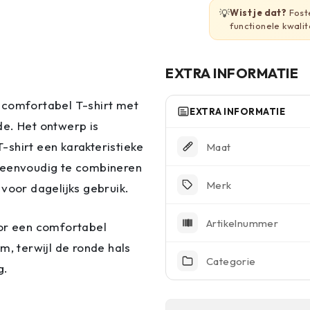
💡
Wist je dat?
Fost
functionele kwali
EXTRA INFORMATIE
 comfortabel T-shirt met
EXTRA INFORMATIE
de. Het ontwerp is
T-shirt een karakteristieke
Maat
et eenvoudig te combineren
Merk
voor dagelijks gebruik.
Artikelnummer
oor een comfortabel
m, terwijl de ronde hals
Categorie
g.