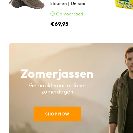
kleuren | Unisex
Op voorraad
€
69,95
Zomerjassen
Gemaakt voor actieve
zomerdagen
SHOP NOW