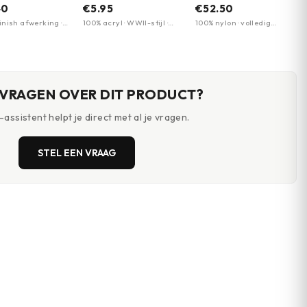
Meerdere kleuren
Garments
40
€5.95
€52.50
inish afwerking ·
100% acryl · WWII-stijl ·
100% nylon · volledig
achtig zacht
één maat
gewatteerd · polyester
ak · Premium
voering
t
 VRAGEN OVER DIT PRODUCT?
assistent helpt je direct met al je vragen.
STEL EEN VRAAG