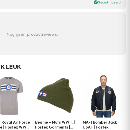
Gecertificeerd
Nog geen productreviews.
OK LEUK
t Royal Air Force
Beanie – Muts WWII. |
MA-1 Bomber Jack
e | Fostex WWII
Fostex Garments |
USAF | Fostex