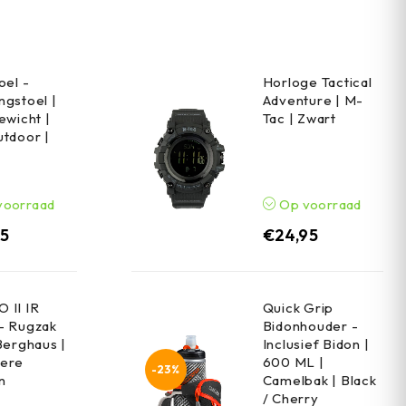
oel -
Horloge Tactical
gstoel |
Adventure | M-
ewicht |
Tac | Zwart
tdoor |
voorraad
Op voorraad
95
€
24,95
 II IR
Quick Grip
- Rugzak
Bidonhouder -
Berghaus |
Inclusief Bidon |
ere
600 ML |
-23%
n
Camelbak | Black
/ Cherry