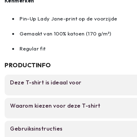
Kenmerken
Pin-Up Lady Jane-print op de voorzijde
Gemaakt van 100% katoen (170 g/m²)
Regular fit
PRODUCTINFO
Deze T-shirt is ideaal voor
Voor liefhebbers van vintage en retro mode die 
Waarom kiezen voor deze T-shirt
dragen. Perfect voor wie militaire stijl combineer
comfort.
Vintage pin-up print met militaire artwork 
Gebruiksinstructies