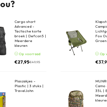
jou?
Cargo short
Klapst
Advanced -
Campin
Tactische korte
Lichtg
broek | Defcon5 |
Fox Ou
Meerdere
Groen
kleuren
Op voorraad
Op 
€
27,95
€
37,
€
49,95
Plaszakjes -
MUNRO
Plastic | 3 stuks |
Camo 
TravelJohn
35L | 
Meerd
kleure