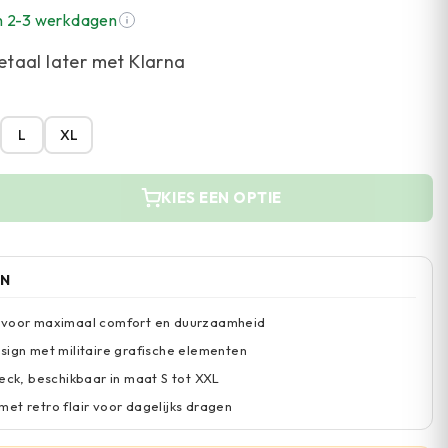
n 2-3 werkdagen
etaal later met Klarna
L
XL
KIES EEN OPTIE
EN
 voor maximaal comfort en duurzaamheid
sign met militaire grafische elementen
neck, beschikbaar in maat S tot XXL
et retro flair voor dagelijks dragen