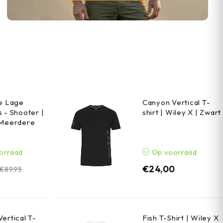
he Lage
Canyon Vertical T-
 - Shooter |
shirt | Wiley X | Zwart
 Meerdere
orraad
Op voorraad
€
24,00
€
89,95
ertical T-
Fish T-Shirt | Wiley X