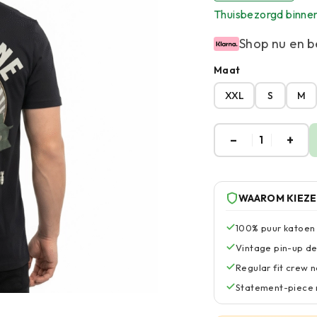
Thuisbezorgd binne
Shop nu en b
Maat
XXL
S
M
–
+
1
WAAROM KIEZ
100% puur katoen
Vintage pin-up de
Regular fit crew 
Statement-piece m