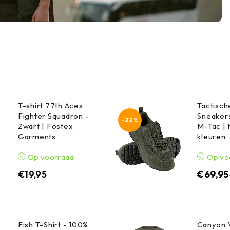
T-shirt 77th Aces
Tactisc
Fighter Squadron -
Sneakers
-22%
Zwart | Fostex
M-Tac |
Garments
kleuren
Op voorraad
Op vo
€
19,95
€
69,95
Fish T-Shirt - 100%
Canyon V