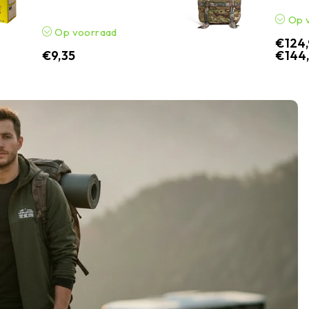
Op 
Op voorraad
€
124
€
9,35
€
144