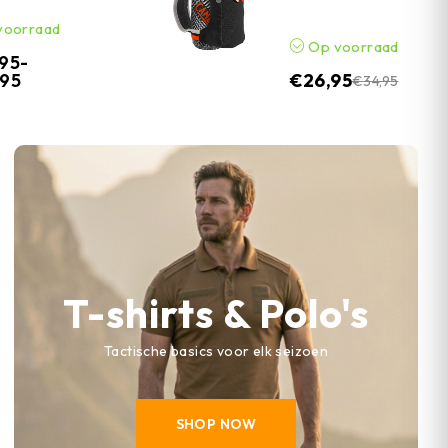
voorraad
Op voorraad
,95
-
,95
€
26,95
€
34,95
T-shirts & Polo's
Tactische basics voor elk seizoen
SHOP NOW