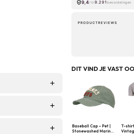
9,4
9.291
beoordelingen
/10
PRODUCTREVIEWS
DIT VIND JE VAST O
graag statement-prints
t met casual dagelijks
design
Baseball Cap – Pet |
T-shir
Stonewashed Marines
Vintag