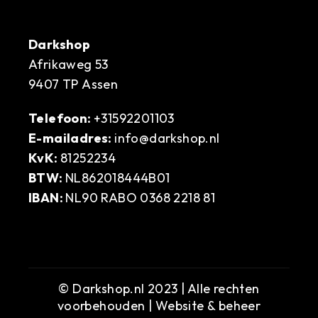
Darkshop
Afrikaweg 53
9407 TP Assen
Telefoon:
+31592201103
E-mailadres:
info@darkshop.nl
KvK:
81252234
BTW:
NL862018444B01
IBAN:
NL90 RABO 0368 2218 81
© Darkshop.nl 2023 | Alle rechten
voorbehouden | Website & beheer