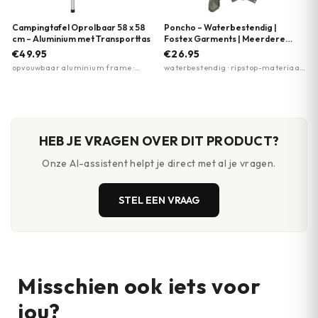
Campingtafel Oprolbaar 58 x 58
Poncho – Waterbestendig |
cm – Aluminium met Transporttas
Fostex Garments | Meerdere
kleuren
€49.95
€26.95
opvouwbaar aluminium frame ·
waterbestendig · ripstop-materiaal ·
oprolbaar tafelblad · elastische
scheurweerstand
verbinding
HEB JE VRAGEN OVER DIT PRODUCT?
Onze AI-assistent helpt je direct met al je vragen.
STEL EEN VRAAG
Misschien ook iets voor
jou?