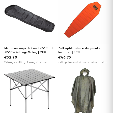
Mummieslaapzak Zwart -15°C tot
Zelf opblaasbare slaapmat –
+15°C – 2-Laags Vulling | MFH
luchtbed | BCB
€52.90
€46.75
2-laags vulling · 2-weg rits met
zelfopblazend via schroefventiel ·
klittenband · Capuchon met
lichtgewicht 770 gram · dikte 3 cm
trekkoord