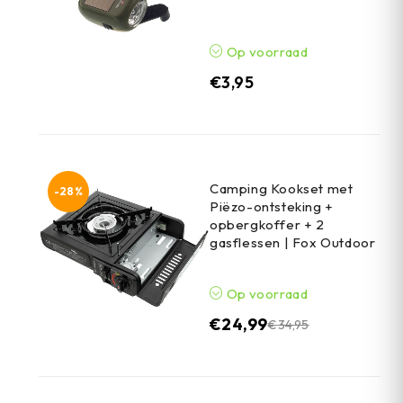
Op voorraad
€
3,95
Camping Kookset met
-28%
Piëzo-ontsteking +
opbergkoffer + 2
gasflessen | Fox Outdoor
Op voorraad
€
24,99
€
34,95