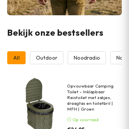
Bekijk onze bestsellers
All
Outdoor
Noodradio
Nood
Opvouwbaar Camping
Toilet – Inklapbaar
Reistoilet met zakjes,
draagtas en toiletbril |
MFH | Groen
Op voorraad