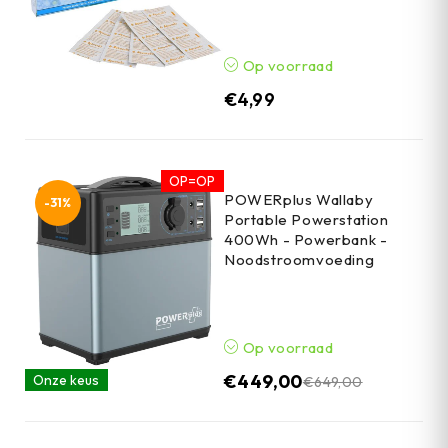
Op voorraad
€
4,99
OP=OP
POWERplus Wallaby
-31%
Portable Powerstation
400Wh - Powerbank -
Noodstroomvoeding
Op voorraad
€
449,00
Onze keus
€
649,00