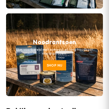
Noodrantsoen
Slim voorbereid met compact en lang houdbaar
noodrantsoen.
SHOP NU