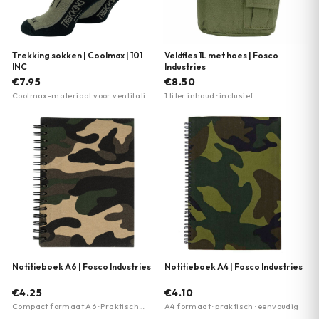
Trekking sokken | Coolmax | 101
Veldfles 1L met hoes | Fosco
INC
Industries
€7.95
€8.50
Coolmax-materiaal voor ventilatie ·
1 liter inhoud · inclusief
anatomisch ontwerp · gladde platte
beschermende hoes · riemlus voor
naden tegen blaren
bevestiging
Notitieboek A6 | Fosco Industries
Notitieboek A4 | Fosco Industries
€4.25
€4.10
Compact formaat A6 · Praktisch
A4 formaat · praktisch · eenvoudig
dagelijks gebruik · Eenvoudig