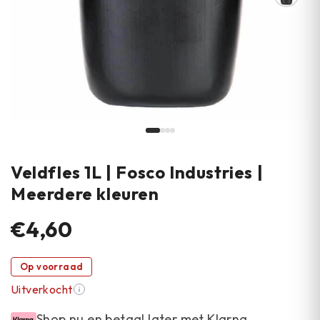
Veldfles 1L | Fosco Industries |
Meerdere kleuren
€4,60
Op voorraad
Uitverkocht
Shop nu en betaal later met Klarna