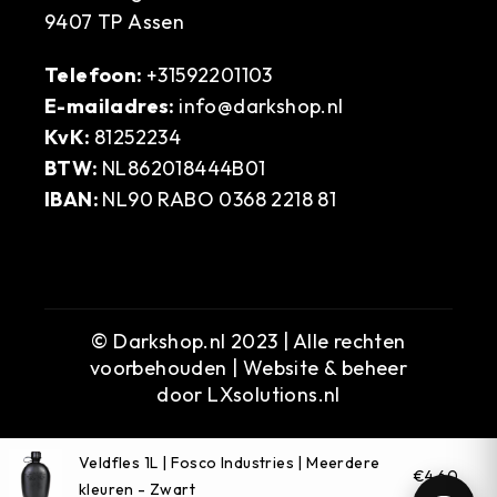
9407 TP Assen
Telefoon:
+31592201103
E-mailadres:
info@darkshop.nl
KvK:
81252234
BTW:
NL862018444B01
IBAN:
NL90 RABO 0368 2218 81
© Darkshop.nl 2023 | Alle rechten
voorbehouden | Website & beheer
door
LXsolutions.nl
Veldfles 1L | Fosco Industries | Meerdere
€4,60
kleuren - Zwart