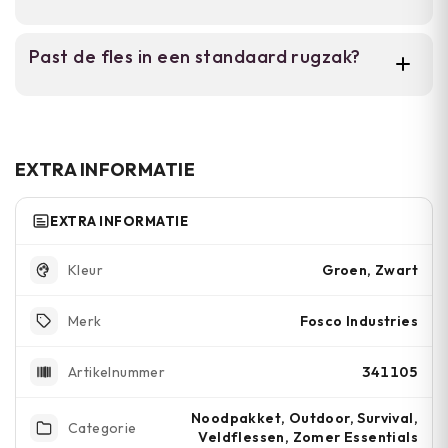
outdoor werk.
De fles is verkrijgbaar in legergroen, zwart en
Past de fles in een standaard rugzak?
groen.
Ja, door het compacte en lichtgewicht
ontwerp past de fles gemakkelijk in elke
rugzak of tas.
EXTRA INFORMATIE
EXTRA INFORMATIE
Groen, Zwart
Kleur
Fosco Industries
Merk
341105
Artikelnummer
Noodpakket, Outdoor, Survival,
Categorie
Veldflessen, Zomer Essentials