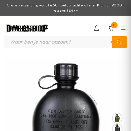
Gratis verzending vanaf €60 | Betaal achteraf met Klarna | 9000+
reviews (9.4) ⭐
0