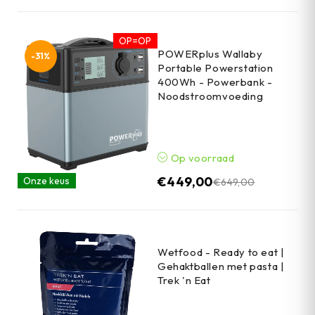
OP=OP
POWERplus Wallaby
-31%
Portable Powerstation
400Wh - Powerbank -
Noodstroomvoeding
Op voorraad
€
449,00
Onze keus
€
649,00
Wetfood - Ready to eat |
Gehaktballen met pasta |
Trek 'n Eat