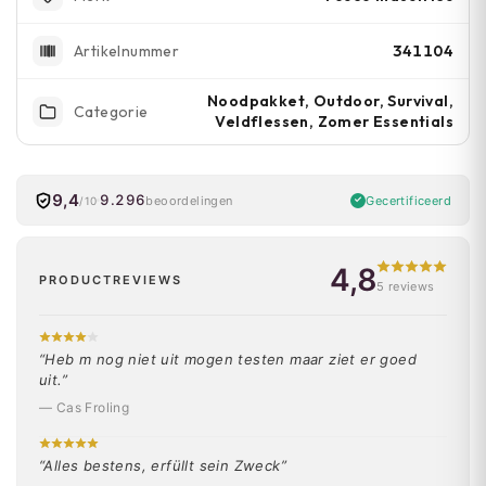
341104
Artikelnummer
Noodpakket, Outdoor, Survival,
Categorie
Veldflessen, Zomer Essentials
9,4
9.296
Gecertificeerd
beoordelingen
/10
4,8
PRODUCTREVIEWS
5 reviews
“Heb m nog niet uit mogen testen maar ziet er goed
uit.”
— Cas Froling
“Alles bestens, erfüllt sein Zweck”