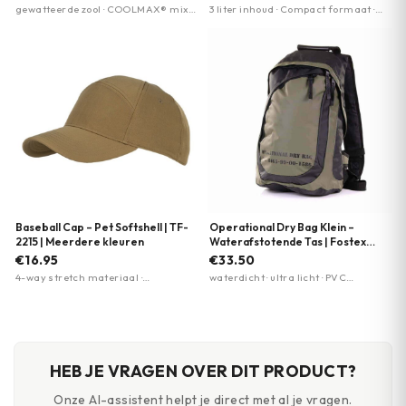
gewatteerde zool · COOLMAX® mix ·
3 liter inhoud · Compact formaat ·
vochtafvoerend
Compatibel met camelbags
Baseball Cap – Pet Softshell | TF-
Operational Dry Bag Klein –
2215 | Meerdere kleuren
Waterafstotende Tas | Fostex
Garments
€16.95
€33.50
4-way stretch materiaal ·
waterdicht · ultra licht · PVC
Sneldrogend · Elastische sluitband
construction
HEB JE VRAGEN OVER DIT PRODUCT?
Onze AI-assistent helpt je direct met al je vragen.