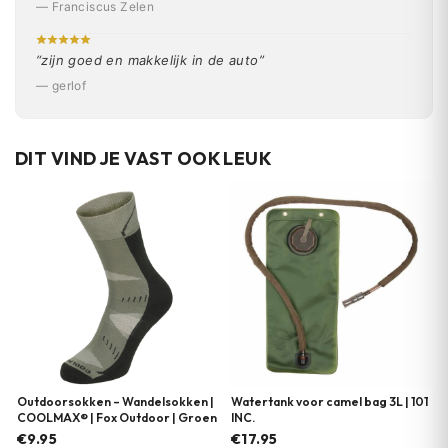
— Franciscus Zelen
“zijn goed en makkelijk in de auto”
— gerlof
DIT VIND JE VAST OOK LEUK
Outdoorsokken – Wandelsokken |
Watertank voor camel bag 3L | 101
COOLMAX® | Fox Outdoor | Groen
INC.
€9.95
€17.95