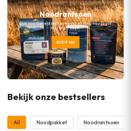
Noodrantsoen
Slim voorbereid met compact en lang houdbaar
noodrantsoen.
SHOP NU
Bekijk onze bestsellers
All
Noodpakket
Noodrantsoen