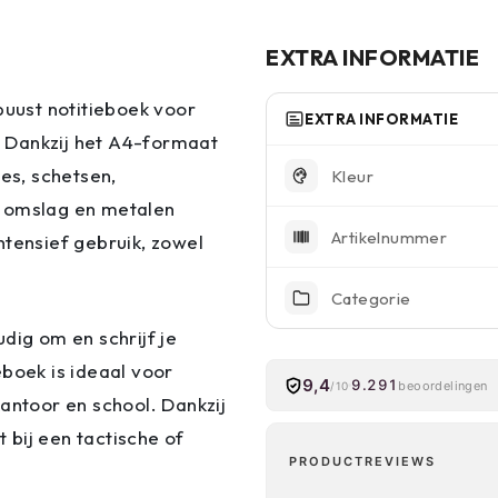
EXTRA INFORMATIE
buust notitieboek voor
EXTRA INFORMATIE
k. Dankzij het A4-formaat
ies, schetsen,
Kleur
n omslag en metalen
Artikelnummer
ntensief gebruik, zowel
Categorie
dig om en schrijf je
eboek is ideaal voor
9,4
9.291
beoordelingen
/10
antoor en school. Dankzij
bij een tactische of
PRODUCTREVIEWS