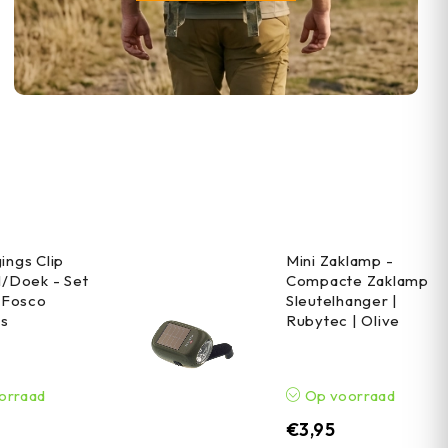
ings Clip
Mini Zaklamp -
l/Doek - Set
Compacte Zaklamp
| Fosco
Sleutelhanger |
es
Rubytec | Olive
orraad
Op voorraad
€
3,95