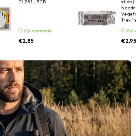
CL281 | BCB
stuks) 
Noodr
Vegeta
Trek '
Op voorraad
Op 
€
2,85
€
2,9