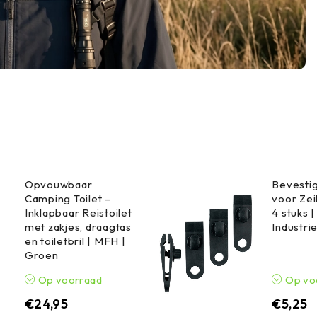
Opvouwbaar
Bevestig
Camping Toilet –
voor Zei
Inklapbaar Reistoilet
4 stuks 
met zakjes, draagtas
Industri
en toiletbril | MFH |
Groen
Op voorraad
Op vo
€
24,95
€
5,25