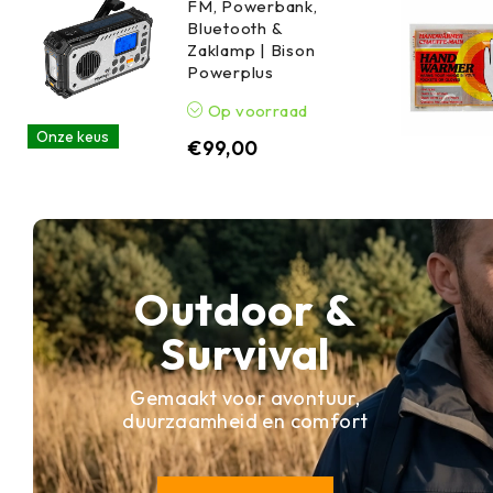
FM, Powerbank,
Bluetooth &
Zaklamp | Bison
Powerplus
Op voorraad
Onze keus
€
99,00
Outdoor &
Survival
Gemaakt voor avontuur,
duurzaamheid en comfort