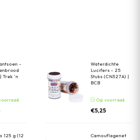
antsoen -
Waterdichte
renbrood
Lucifers - 25
| Trek 'n
Stuks (CN327A) |
BCB
voorraad
Op voorraad
5
€
5,25
s 125 g (12
Camouflagenet