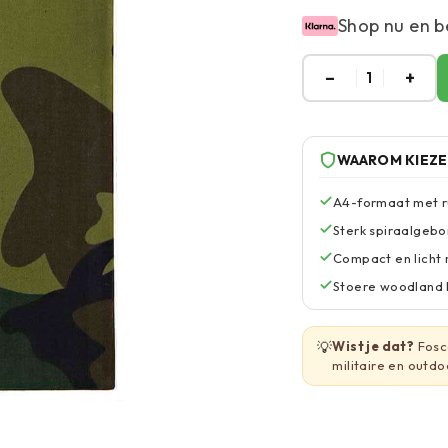
Shop nu en b
–
+
1
WAAROM KIEZ
A4-formaat met r
Sterk spiraalgeb
Compact en licht
Stoere woodland k
💡
Wist je dat?
Fosco
militaire en outdo