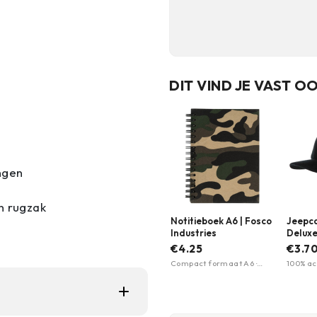
DIT VIND JE VAST O
ngen
n rugzak
Notitieboek A6 | Fosco
Jeepca
Industries
Deluxe
Garme
€4.25
€3.7
Compact formaat A6 ·
100% acr
Praktisch dagelijks
kleuren
gebruik · Eenvoudig
uitvoer
ontwerp