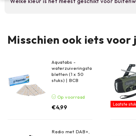
Welke kleur is het meest geschikt voor buiten
gebruik uit. Vermijd het ombuigen van de spiraal 
Alle kleuren (olijfgroen, donkergroen, bruin, zwart
Olijfgroen en donkergroen smelten beter weg in
Misschien ook iets voor 
Aquatabs -
waterzuiveringsta
bletten (1 x 50
stuks) | BCB
Op voorraad
Laatste stuk
€
4,99
Radio met DAB+,