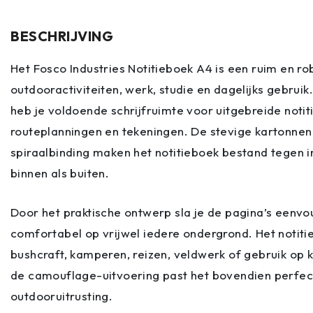
BESCHRIJVING
Het Fosco Industries Notitieboek A4 is een ruim en ro
outdooractiviteiten, werk, studie en dagelijks gebrui
heb je voldoende schrijfruimte voor uitgebreide notit
routeplanningen en tekeningen. De stevige kartonne
spiraalbinding maken het notitieboek bestand tegen i
binnen als buiten.
Door het praktische ontwerp sla je de pagina’s eenvou
comfortabel op vrijwel iedere ondergrond. Het notiti
bushcraft, kamperen, reizen, veldwerk of gebruik op k
de camouflage-uitvoering past het bovendien perfect 
outdooruitrusting.