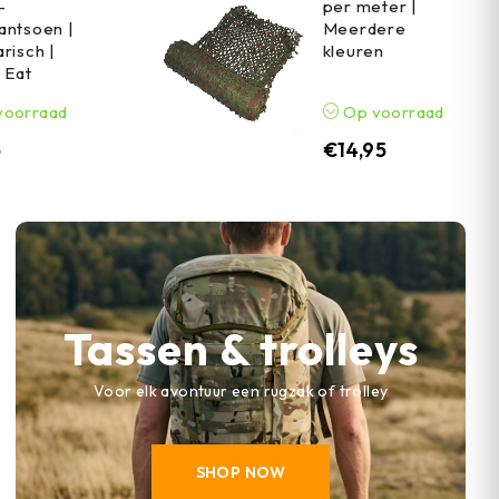
-
per meter |
antsoen |
Meerdere
risch |
kleuren
n Eat
voorraad
Op voorraad
5
€
14,95
Tassen & trolleys
Voor elk avontuur een rugzak of trolley
SHOP NOW