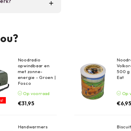
werk?
zelf.
) zijn praktisch.
 buitenomgevingen.
jou?
Noodradio
Noodr
opwindbaar en
Volko
met zonne-
500 g 
energie - Groen |
Eat
Fosco
Op voorraad
Op 
s!
€
31,95
€
6,9
Handwarmers
Biscuit