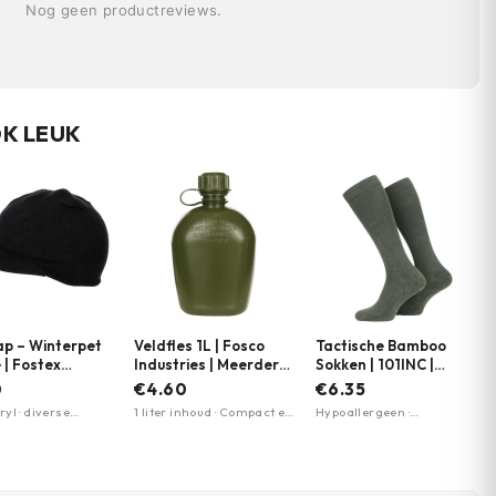
Nog geen productreviews.
OK LEUK
p – Winterpet
Veldfles 1L | Fosco
Tactische Bamboo
 | Fostex
Industries | Meerdere
Sokken | 101INC |
nts | Zwart
kleuren
Meerdere kleuren
0
€4.60
€6.35
yl · diverse
1 liter inhoud · Compact en
Hypoallergeen ·
 beschikbaar · luxe
lichtgewicht · Slijtvast
Antibacterieel ·
ing
ontwerp
Vochtabsorberend