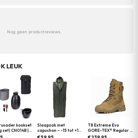
Nog geen productreviews.
OK LEUK
rusader kookset
Slaapzak met
T8 Extreme Evo
ig set) CN014B |
capuchon – -15 tot +15
GORE-TEX® Regular |
graden – Groen |
Tactische Schoenen |
75
€59.95
€239.95