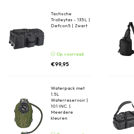
Tactische
Trolleytas - 135L |
Defcon5 | Zwart
Op voorraad
€
99,95
Waterpack met
1.5L
Waterreservoir |
101 INC. |
Meerdere
kleuren