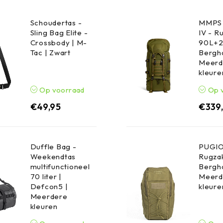
Schoudertas -
MMPS 
Sling Bag Elite -
IV - R
Crossbody | M-
90L+2
Tac | Zwart
Bergha
Meerd
kleure
Op voorraad
Op 
€
49,95
€
339
Duffle Bag -
PUGIO
Weekendtas
Rugzak
multifunctioneel
Bergha
70 liter |
Meerd
Defcon5 |
kleure
Meerdere
kleuren