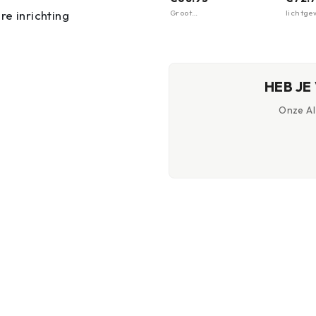
INC
Groot
lichtge
e inrichting
hoofdcompartiment met
hard ge
flexibele indeling ·
snelle k
Meerdere opbergvakken
voor organisatie ·
Klittenbandpanelen voor
patches
HEB JE
Onze AI-