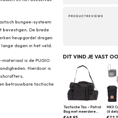
PRODUCTREVIEWS
elastisch bungee-systeem
t bevestigen. De brede
erken heupgordel dragen
 lange dagen in het veld.
DIT VIND JE VAST O
p-materiaal is de PUGIO
andigheden. Hierdoor is
shcrafters,
een betrouwbare tactische
Tactische Tas – Patrol
MKII C
Bag met meerdere
(6 del
vakken | Zwart | 101
BCB
€68.95
€72.