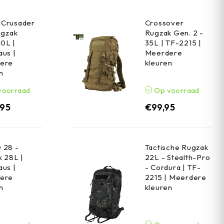
Crusader
Crossover
ugzak
Rugzak Gen. 2 -
0L |
35L | TF-2215 |
us |
Meerdere
ere
kleuren
n
voorraad
Op voorraad
,95
€
99,95
 28 -
Tactische Rugzak
 28L |
22L - Stealth-Pro
us |
- Cordura | TF-
ere
2215 | Meerdere
n
kleuren