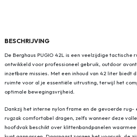
BESCHRIJVING
De Berghaus PUGIO 42L is een veelzijdige tactische ru
ontwikkeld voor professioneel gebruik, outdoor avont
inzetbare missies. Met een inhoud van 42 liter biedt
ruimte voor al je essentiële uitrusting, terwijl het c
optimale bewegingsvrijheid.
Dankzij het interne nylon frame en de gevoerde rug- e
rugzak comfortabel dragen, zelfs wanneer deze volle
hoofdvak beschikt over klittenbandpanelen waarmee 
kunt aanpassen. Daarnaast zorgen het voorvak, de zi