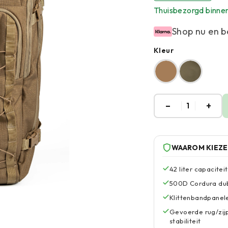
Thuisbezorgd binne
Shop nu en b
Kleur
–
+
1
WAAROM KIEZ
42 liter capacite
500D Cordura dub
Klittenbandpanel
Gevoerde rug/zij
stabiliteit