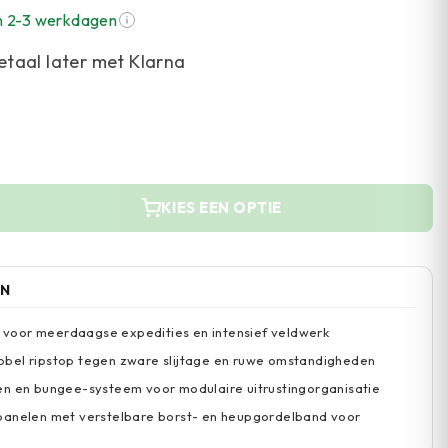
n 2-3 werkdagen
etaal later met Klarna
KIES EEN OPTIE
EN
it voor meerdaagse expedities en intensief veldwerk
bel ripstop tegen zware slijtage en ruwe omstandigheden
en en bungee-systeem voor modulaire uitrustingorganisatie
panelen met verstelbare borst- en heupgordelband voor