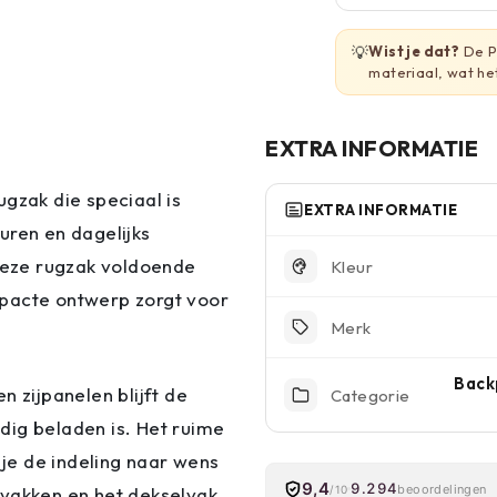
💡
Wist je dat?
De P
materiaal, wat he
EXTRA INFORMATIE
gzak die speciaal is
EXTRA INFORMATIE
uren en dagelijks
 deze rugzak voldoende
Kleur
ompacte ontwerp zorgt voor
Merk
Backp
n zijpanelen blijft de
Categorie
dig beladen is. Het ruime
je de indeling naar wens
9,4
9.294
beoordelingen
jvakken en het dekselvak
/10