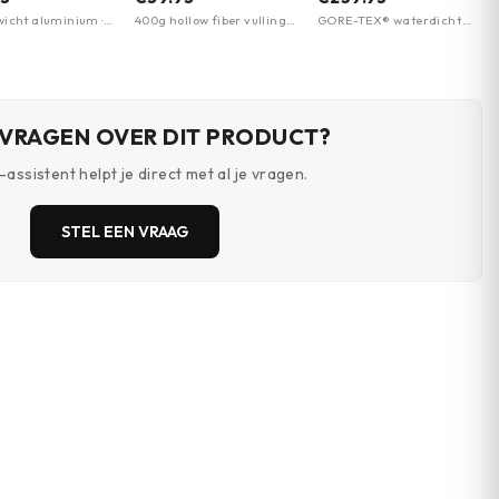
Fostex Garments
Coyote | Garmont
wicht aluminium ·
400g hollow fiber vulling ·
GORE-TEX® waterdicht
anodiseerd ·
waterafstotende
en ademend · Vibram®
ooktijd
buitenzijde · verstelbare
Campiglio zool met
capuchon met trekkoord
uitstekende grip · Traction
Lug technologie voor
stabiliteit op ijs/modder
 VRAGEN OVER DIT PRODUCT?
assistent helpt je direct met al je vragen.
STEL EEN VRAAG