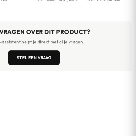
 voor
opvouwbaar · lichtgewicht ·
beschermende hoes ·
Industries
herming ·
comfortabel
duurzaam · bescherming
wicht ontwerp ·
tegen stoten
cherming tegen
nding
 VRAGEN OVER DIT PRODUCT?
assistent helpt je direct met al je vragen.
STEL EEN VRAAG