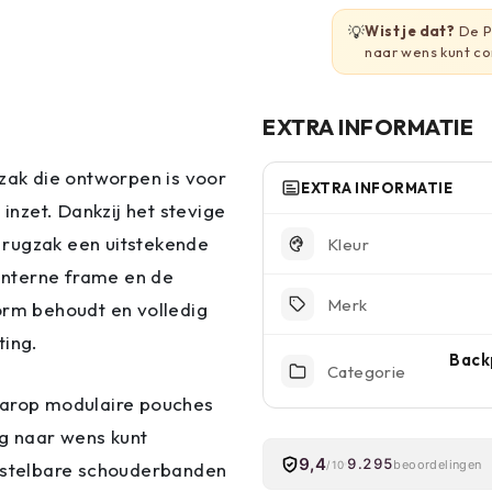
💡
Wist je dat?
De P
naar wens kunt con
EXTRA INFORMATIE
gzak die ontworpen is voor
EXTRA INFORMATIE
 inzet. Dankzij het stevige
 rugzak een uitstekende
Kleur
interne frame en de
Merk
orm behoudt en volledig
ting.
Backp
Categorie
aarop modulaire pouches
ig naar wens kunt
9,4
9.295
beoordelingen
stelbare schouderbanden
/10