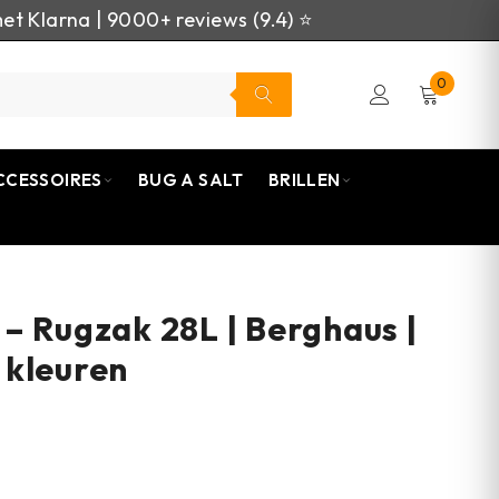
et Klarna | 9000+ reviews (9.4) ⭐
0
CCESSOIRES
BUG A SALT
BRILLEN
– Rugzak 28L | Berghaus |
 kleuren