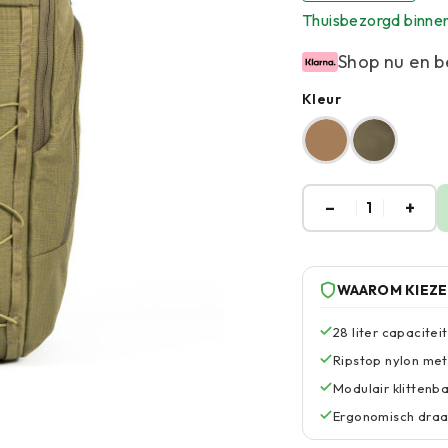
Thuisbezorgd binne
Shop nu en b
Kleur
–
+
1
WAAROM KIEZ
28 liter capacite
Ripstop nylon met
Modulair klittenb
Ergonomisch draa