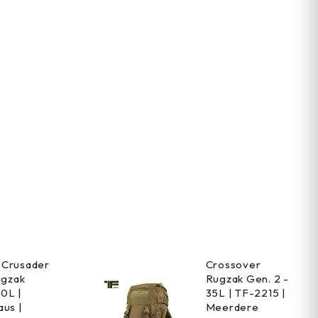
Crusader
Crossover
ugzak
Rugzak Gen. 2 -
0L |
35L | TF-2215 |
us |
Meerdere