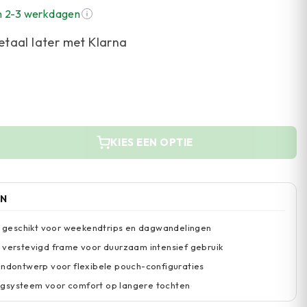
n 2-3 werkdagen
etaal later met Klarna
KIES EEN OPTIE
EN
it geschikt voor weekendtrips en dagwandelingen
 verstevigd frame voor duurzaam intensief gebruik
andontwerp voor flexibele pouch-configuraties
gsysteem voor comfort op langere tochten