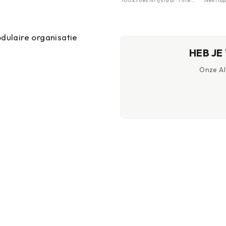
100% roestvrijstaal · 1 liter
Nekflap
inhoud · Goed isolerend
zonbesc
Lichtge
UV-bes
verbra
dulaire organisatie
HEB JE
Onze AI-