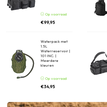
Op voorraad
€
99,95
Waterpack met
1.5L
Waterreservoir |
101 INC. |
Meerdere
kleuren
Op voorraad
€
34,95