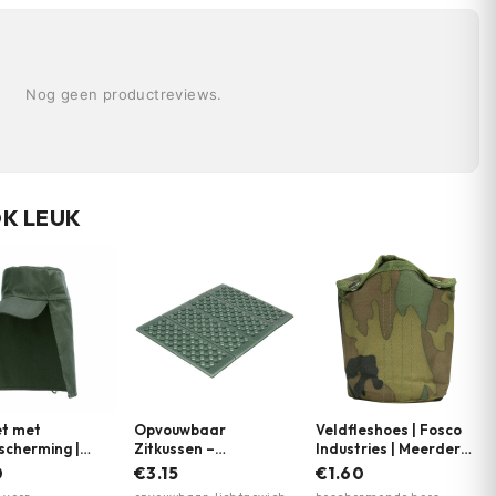
Nog geen productreviews.
OK LEUK
et met
Opvouwbaar
Veldfleshoes | Fosco
scherming |
Zitkussen –
Industries | Meerdere
 Garments |
Lichtgewicht Outdoor
kleuren
0
€3.15
€1.60
ere kleuren
Zitmat | Fosco