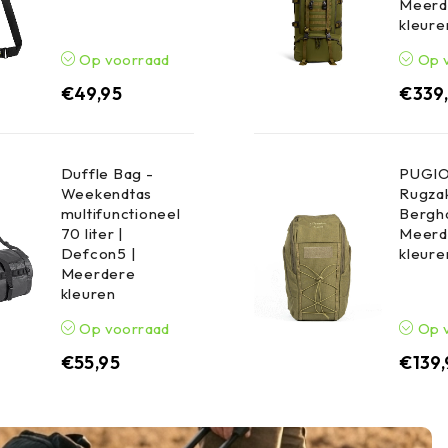
Meerd
kleure
Op voorraad
Op 
€
49,95
€
339
Duffle Bag -
PUGIO
Weekendtas
Rugzak
multifunctioneel
Bergha
70 liter |
Meerd
Defcon5 |
kleure
Meerdere
kleuren
Op voorraad
Op 
€
55,95
€
139