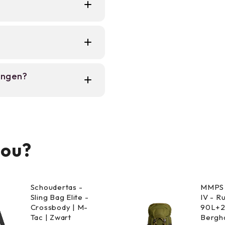
g, slaapspullen en
t.
tage, maar is niet
aterdichte tas voor
e in staat extra
ingen?
r behoefte.
he draagsysteem
j langere tochten.
jou?
Schoudertas -
MMPS 
Sling Bag Elite -
IV - R
Crossbody | M-
90L+2
Tac | Zwart
Bergha