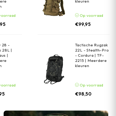
ere
kleuren
n
voorraad
Op voorraad
,95
€
99,95
 28 -
Tactische Rugzak
 28L |
22L - Stealth-Pro
us |
- Cordura | TF-
ere
2215 | Meerdere
n
kleuren
voorraad
Op voorraad
,95
€
98,50