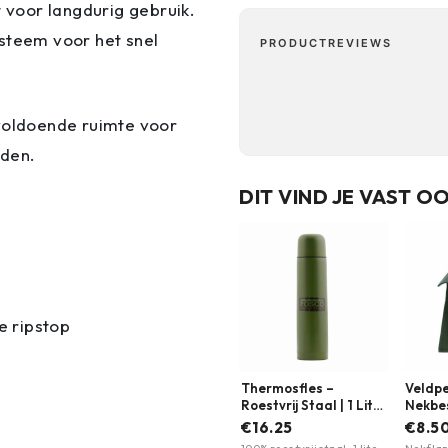
voor langdurig gebruik.
ysteem voor het snel
PRODUCTREVIEWS
 voldoende ruimte voor
eden.
DIT VIND JE VAST O
 ripstop
Thermosfles –
Veldp
Roestvrij Staal | 1 Liter
Nekbe
| Fosco Industries |
Fostex
€16.25
€8.5
Meerdere kleuren
Meerd