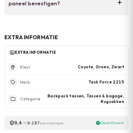
paneel bevestigen?
vermijd directe hitte of zonlicht.
Ja, het klittenband paneel is specifiek
ontworpen voor het bevestigen van patches,
naamstrookjes en andere personalisering.
EXTRA INFORMATIE
EXTRA INFORMATIE
Coyote, Groen, Zwart
Kleur
Task Force 2215
Merk
Backpack tassen, Tassen & bagage,
Categorie
Rugzakken
9,4
9.287
Gecertificeerd
beoordelingen
/10