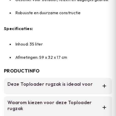
Robuuste en duurzame constructie
Specificaties:
Inhoud: 35 liter
Afmetingen: 59 x 32 x 17 cm
PRODUCTINFO
Deze Toploader rugzak is ideaal voor
Voor wandelaars, hikers en outdoor
Waarom kiezen voor deze Toploader
enthousiasten die een betrouwbare rugzak
rugzak
nodig hebben voor meerdaagse tochten,
bushcraft-activiteiten en dagelijks gebruik.