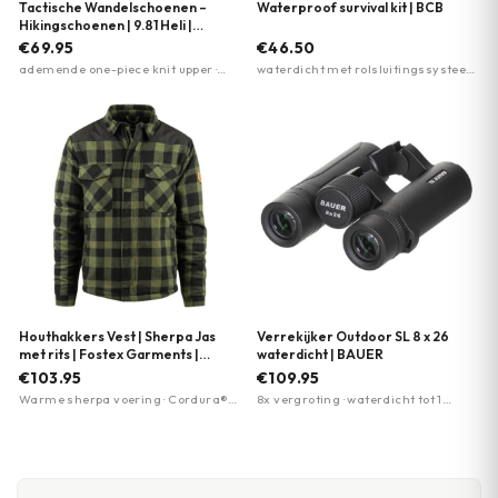
Tactische Wandelschoenen –
Waterproof survival kit | BCB
Hikingschoenen | 9.81 Heli |
Garmont | Zwart
€69.95
€46.50
ademende one-piece knit upper ·
waterdicht met rolsluitingssysteem
verstevigde hittegelaste delen ·
· lichtgewicht 198g ·
Fastlace-vetersysteem voor snelle
gordelbevestiging en nekkoord
pasvorm
Houthakkers Vest | Sherpa Jas
Verrekijker Outdoor SL 8 x 26
met rits | Fostex Garments |
waterdicht | BAUER
Meerdere kleuren
€103.95
€109.95
Warme sherpa voering · Cordura®
8x vergroting · waterdicht tot 1
nylon schouderversterking · YKK®
meter · stikstofgevuld tegen
rits
condensvorming