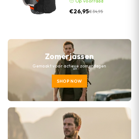
Op voorraad
€
26,95
€
34,95
Zomerjassen
Gemaakt voor actieve zomerdagen
SHOP NOW