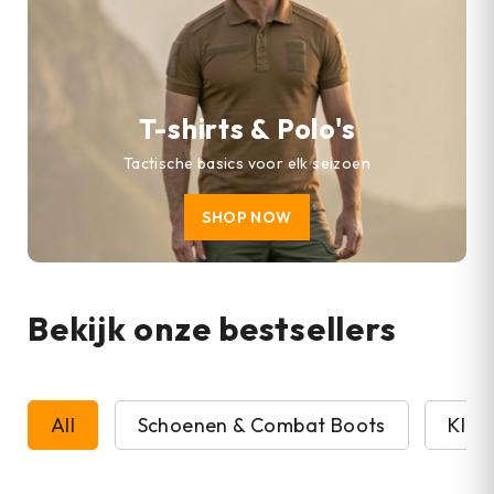
T-shirts & Polo's
Tactische basics voor elk seizoen
SHOP NOW
Bekijk onze bestsellers
All
Schoenen & Combat Boots
Kled