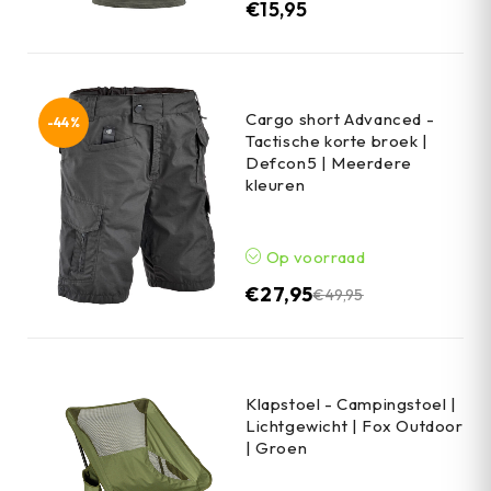
€
15,95
Cargo short Advanced -
-44%
Tactische korte broek |
Defcon5 | Meerdere
kleuren
Op voorraad
€
27,95
€
49,95
Klapstoel - Campingstoel |
Lichtgewicht | Fox Outdoor
| Groen