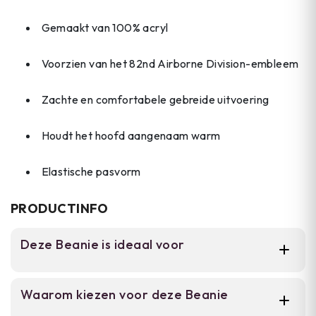
Gemaakt van 100% acryl
Voorzien van het 82nd Airborne Division-embleem
Zachte en comfortabele gebreide uitvoering
Houdt het hoofd aangenaam warm
Elastische pasvorm
PRODUCTINFO
Deze Beanie is ideaal voor
Voor volwassenen die graag militaire
Waarom kiezen voor deze Beanie
heritage dragen. Geschikt voor wandelingen,
werk en outdoor activiteiten, zowel voor