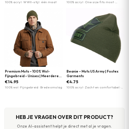
100% acryl · WWII-stijl · één maat
100% acryl · One size fits most ·
Diverse kleuropties
Premium Muts – 100% Wol-
Beanie – Muts US Army | Fostex
Fijngebreid – Unisex | Meerdere
Garments
kleuren
€14.95
€4.75
100% wol · Fijngebreid · Brede omslag
100% acryl · Zacht en comfortabel ·
Militaire bedrukking
HEB JE VRAGEN OVER DIT PRODUCT?
Onze AI-assistent helpt je direct met al je vragen.