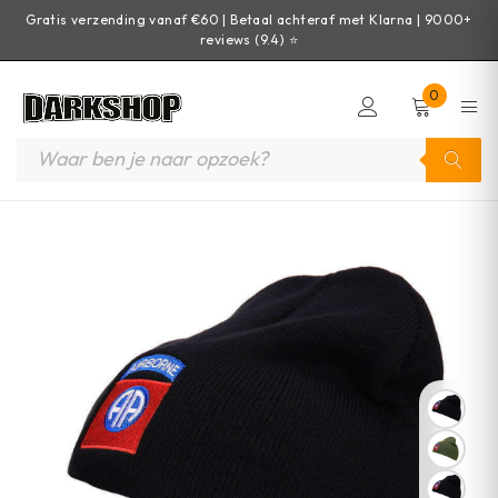
Gratis verzending vanaf €60 | Betaal achteraf met Klarna | 9000+
reviews (9.4) ⭐
0