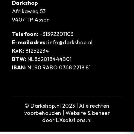
Darkshop
Afrikaweg 53
9407 TP Assen
Telefoon:
+31592201103
E-mailadres:
info@darkshop.nl
KvK:
81252234
BTW:
NL862018444B01
IBAN:
NL90 RABO 0368 2218 81
© Darkshop.nl 2023 | Alle rechten
voorbehouden | Website & beheer
door
LXsolutions.nl