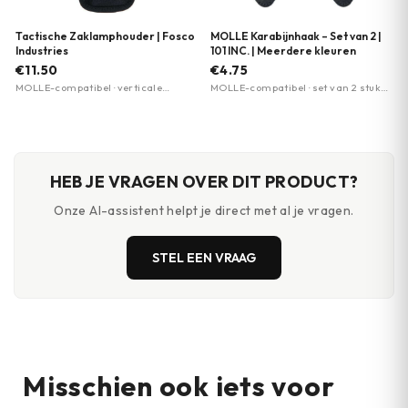
Tactische Zaklamphouder | Fosco
MOLLE Karabijnhaak – Set van 2 |
Industries
101 INC. | Meerdere kleuren
€11.50
€4.75
MOLLE-compatibel · verticale
MOLLE-compatibel · set van 2 stuks ·
bevestiging · compacte
meerdere kleuren beschikbaar
opbergruimte
HEB JE VRAGEN OVER DIT PRODUCT?
Onze AI-assistent helpt je direct met al je vragen.
STEL EEN VRAAG
Misschien ook iets voor