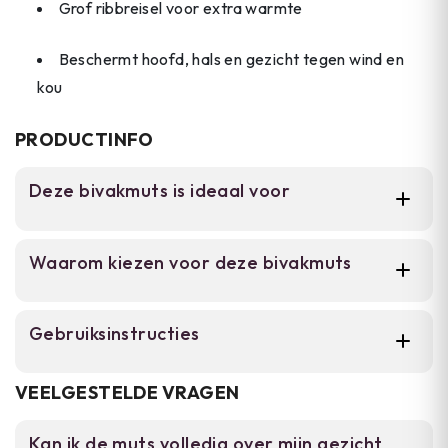
Grof ribbreisel voor extra warmte
Beschermt hoofd, hals en gezicht tegen wind en
kou
PRODUCTINFO
Deze bivakmuts is ideaal voor
Voor outdoor enthousiastelingen en
Waarom kiezen voor deze bivakmuts
tactische sporters die een veelzijdige muts
nodig hebben. Deze muts functioneert als
normale commandomuts én rolt uit tot
Werkt als commandomuts én als
Gebruiksinstructies
volledige bivakmuts voor extra bescherming
bivakmuts in één kledingstuk.
in koud weer.
Draag de muts eerst als normale
Gebreide acrylstof met grof ribbreisel
VEELGESTELDE VRAGEN
voor warmte en duurzaamheid.
commandomuts door hem over je hoofd te
trekken. Voor extra bescherming in koud weer
Kan ik de muts volledig over mijn gezicht
Geschikt voor outdoor activiteiten,