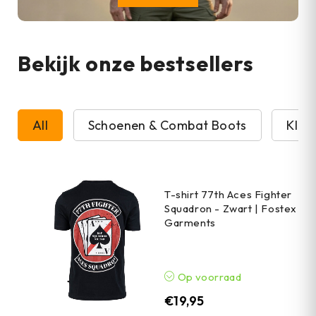
Bekijk onze bestsellers
All
Schoenen & Combat Boots
Kled
T-shirt 77th Aces Fighter
Squadron - Zwart | Fostex
Garments
Op voorraad
€
19,95