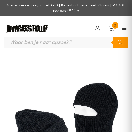
Gratis verzending vanaf €60 | Betaal achteraf met Klarna | 9000+
reviews (9.4) ⭐
0