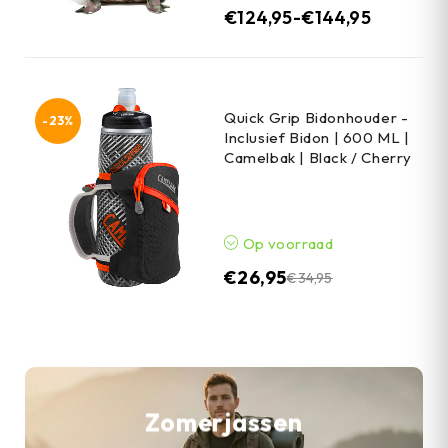
€
124,95
-
€
144,95
Quick Grip Bidonhouder -
-23%
Inclusief Bidon | 600 ML |
Camelbak | Black / Cherry
Op voorraad
€
26,95
€
34,95
Zomerjassen