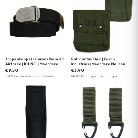
Tropenkoppel – Canvas Riem U.S.
Patroontas Klein | Fosco
Airforce | 101 INC. | Meerdere
Industries | Meerdere kleuren
kleuren
€9.50
€3.90
100% katoen/canvas · Metalen
MOLLE-compatibel · compact
schuifgesp · 35 mm breed
formaat · meerdere kleuropties