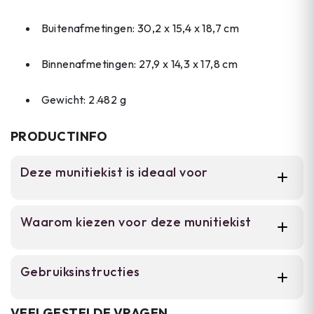
Buitenafmetingen: 30,2 x 15,4 x 18,7 cm
Binnenafmetingen: 27,9 x 14,3 x 17,8 cm
Gewicht: 2.482 g
PRODUCTINFO
Deze munitiekist is ideaal voor
Voor airsoft spelers, militaire verzamelaars en
Waarom kiezen voor deze munitiekist
hobbyisten die een betrouwbare
opslagoplossing zoeken. De Munitiekist
Airborne biedt robuuste bescherming voor
Robuuste stalen constructie met
Gebruiksinstructies
munitie, uitrusting en collectibles dankzij zijn
militaire kwaliteitsstandaard.
stevige stalen constructie.
Plaats uw spullen in het kistje en sluit het
Zware handgrepen voor eenvoudig
VEELGESTELDE VRAGEN