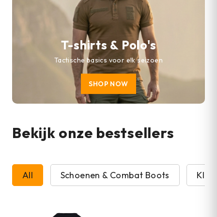
T-shirts & Polo's
Tactische basics voor elk seizoen
SHOP NOW
Bekijk onze bestsellers
All
Schoenen & Combat Boots
Kled