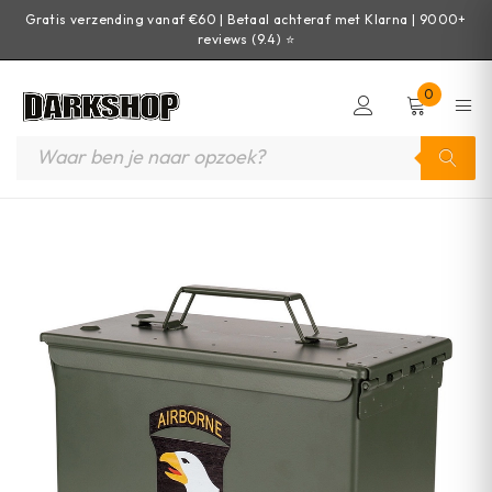
Gratis verzending vanaf €60 | Betaal achteraf met Klarna | 9000+
reviews (9.4) ⭐
0