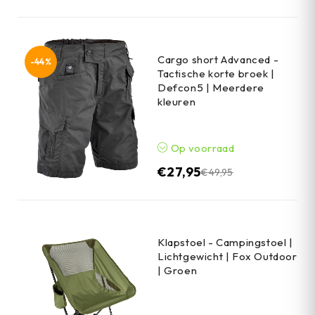
Cargo short Advanced -
-44%
Tactische korte broek |
Defcon5 | Meerdere
kleuren
Op voorraad
€
27,95
€
49,95
Klapstoel - Campingstoel |
Lichtgewicht | Fox Outdoor
| Groen