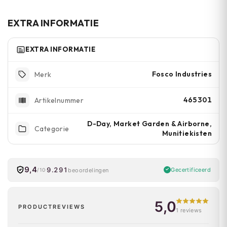
opberging van hengelspullen en accessoires
dankzij het robuuste ontwerp.
EXTRA INFORMATIE
EXTRA INFORMATIE
Fosco Industries
Merk
465301
Artikelnummer
D-Day, Market Garden & Airborne,
Categorie
Munitiekisten
9,4
9.291
Gecertificeerd
beoordelingen
/10
5,0
PRODUCTREVIEWS
1 reviews