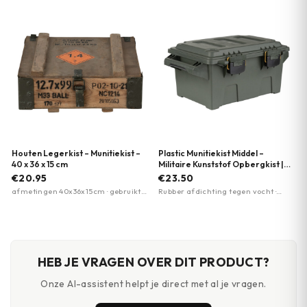
kwaliteitsstandaard
Houten Legerkist – Munitiekist –
Plastic Munitiekist Middel –
40 x 36 x 15 cm
Militaire Kunststof Opbergkist |
Fosco Industries | Meerdere
€20.95
€23.50
kleuren
afmetingen 40x36x15cm · gebruikt
Rubber afdichting tegen vocht ·
artikel — unieke kleurvariatie ·
Stapelbaar ontwerp · Stevig handvat
geschikt voor opberging en
voor transport
decoratie
HEB JE VRAGEN OVER DIT PRODUCT?
Onze AI-assistent helpt je direct met al je vragen.