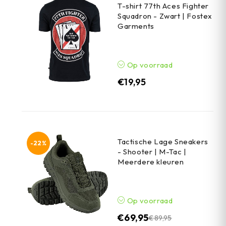
T-shirt 77th Aces Fighter
Squadron - Zwart | Fostex
Garments
Op voorraad
€
19,95
Tactische Lage Sneakers
-22%
- Shooter | M-Tac |
Meerdere kleuren
Op voorraad
€
69,95
€
89,95