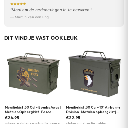
“Mooi om de herinneringen in te bewaren.”
— Martijn van den Eng
DIT VIND JE VAST OOK LEUK
Munitiekist .50 Cal – Bombs Away |
Munitiekist .30 Cal – 101 Airborne
Metalen Opbergkist | Fosco
Division | Metalen opbergkist |
Industries
Fosco Industries
€24.95
€22.95
robuuste stalen constructie · zware
stalen constructie · rubber
handgrepen · militaire
afdichting · stapelbaar ontwerp