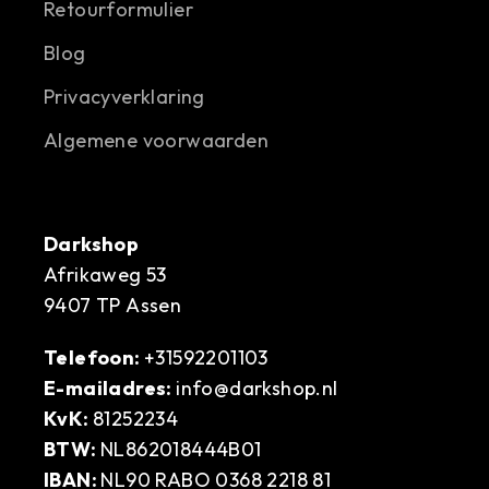
Retourformulier
Blog
Privacyverklaring
Algemene voorwaarden
Darkshop
Afrikaweg 53
9407 TP Assen
Telefoon:
+31592201103
E-mailadres:
info@darkshop.nl
KvK:
81252234
BTW:
NL862018444B01
IBAN:
NL90 RABO 0368 2218 81