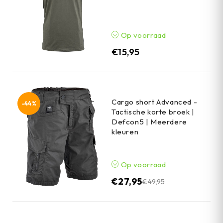
Op voorraad
€
15,95
Cargo short Advanced -
-44%
Tactische korte broek |
Defcon5 | Meerdere
kleuren
Op voorraad
€
27,95
€
49,95