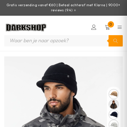
Gratis verzending vanaf €60 | Betaal achteraf met Klarna | 9000+
reviews (9.4) ⭐
0