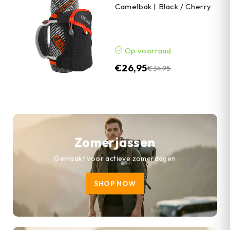
Camelbak | Black / Cherry
Op voorraad
€
26,95
€
34,95
Zomerjassen
Gemaakt voor actieve zomerdagen
SHOP NOW