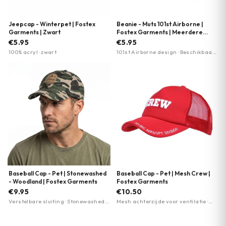
Jeepcap - Winterpet | Fostex
Beanie - Muts 101st Airborne |
Garments | Zwart
Fostex Garments | Meerdere
kleuren
€5.95
€5.95
100% acryl · zwart
101st Airborne design · Beschikbaar
in 4 kleuren · 7 kleuren beschikbaar
Baseball Cap - Pet | Stonewashed
Baseball Cap - Pet | Mesh Crew |
- Woodland | Fostex Garments
Fostex Garments
€9.95
€10.50
Verstelbare sluiting · Stonewashed
Mesh achterzijde voor ventilatie ·
afwerking · Embleem met 'Wild and
Ademend en lichtgewicht ·
Free' print
Verstelbare pasvorm