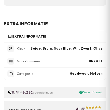
winterse activiteiten.
De geïntegreerde klep is ontworpen voor
schaduwwerking. Je kunt deze naar je
voorkeur positioneren.
EXTRA INFORMATIE
EXTRA INFORMATIE
Beige, Bruin, Navy Blue, Wit, Zwart, Olive
Kleur
BR7011
Artikelnummer
Headwear, Mutsen
Categorie
9,4
9.292
Gecertificeerd
beoordelingen
/10