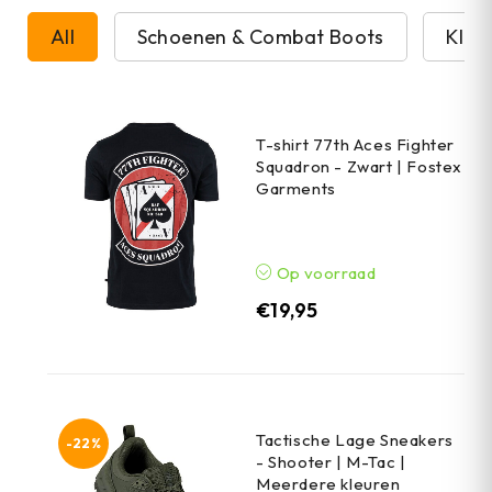
All
Schoenen & Combat Boots
Kled
T-shirt 77th Aces Fighter
Squadron - Zwart | Fostex
Garments
Op voorraad
€
19,95
Tactische Lage Sneakers
-22%
- Shooter | M-Tac |
Meerdere kleuren