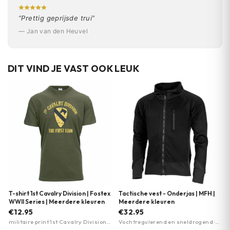
“Prettig geprijsde trui”
— Jan van den Heuvel
DIT VIND JE VAST OOK LEUK
T-shirt 1st Cavalry Division | Fostex
Tactische vest - Onderjas | MFH |
WWII Series | Meerdere kleuren
Meerdere kleuren
€12.95
€32.95
militaire print 1st Cavalry Division ·
Vochtregulerend en sneldrogend ·
hoog draagcomfort · meerdere
Fleece binnenzijde met