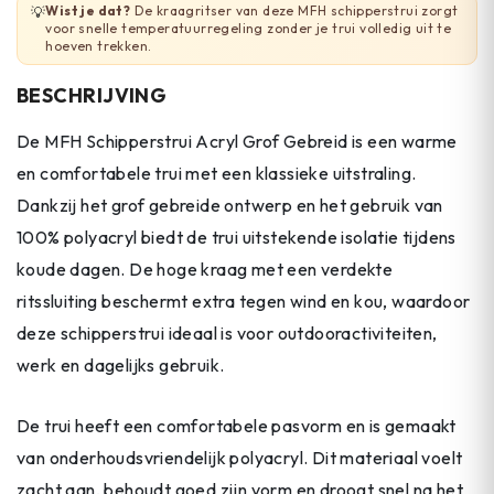
Wist je dat?
De kraagritser van deze MFH schipperstrui zorgt
💡
voor snelle temperatuurregeling zonder je trui volledig uit te
hoeven trekken.
BESCHRIJVING
De MFH Schipperstrui Acryl Grof Gebreid is een warme
en comfortabele trui met een klassieke uitstraling.
Dankzij het grof gebreide ontwerp en het gebruik van
100% polyacryl biedt de trui uitstekende isolatie tijdens
koude dagen. De hoge kraag met een verdekte
ritssluiting beschermt extra tegen wind en kou, waardoor
deze schipperstrui ideaal is voor outdooractiviteiten,
werk en dagelijks gebruik.
De trui heeft een comfortabele pasvorm en is gemaakt
van onderhoudsvriendelijk polyacryl. Dit materiaal voelt
zacht aan, behoudt goed zijn vorm en droogt snel na het