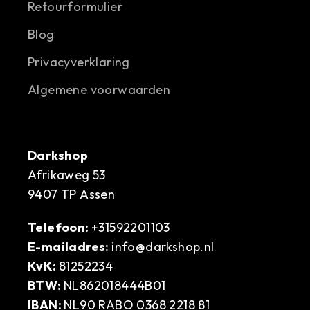
Retourformulier
Blog
Privacyverklaring
Algemene voorwaarden
Darkshop
Afrikaweg 53
9407 TP Assen
Telefoon:
+31592201103
E-mailadres:
info@darkshop.nl
KvK:
81252234
BTW:
NL862018444B01
IBAN:
NL90 RABO 0368 2218 81