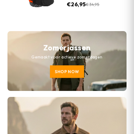
€
26,95
€
34,95
Zomerjassen
Gemaakt voor actieve zomerdagen
SHOP NOW