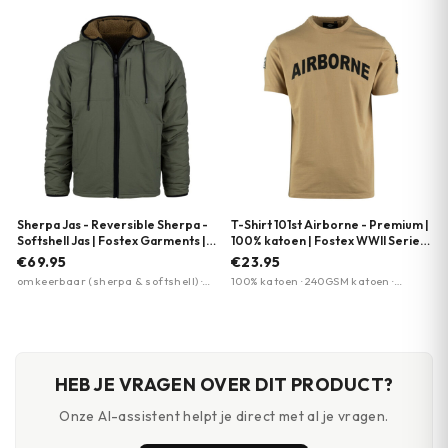
kleuren beschikbaar
wafelstructuur · Borstzak met rits
Sherpa Jas - Reversible Sherpa -
T-Shirt 101st Airborne - Premium |
Softshell Jas | Fostex Garments |
100% katoen | Fostex WWII Series
Meerdere kleuren
| Meerdere kleuren
€69.95
€23.95
omkeerbaar (sherpa & softshell) ·
100% katoen · 240GSM katoen ·
waterdicht · weltzakken aan beide
Garment dye vintage effect
zijden
HEB JE VRAGEN OVER DIT PRODUCT?
Onze AI-assistent helpt je direct met al je vragen.