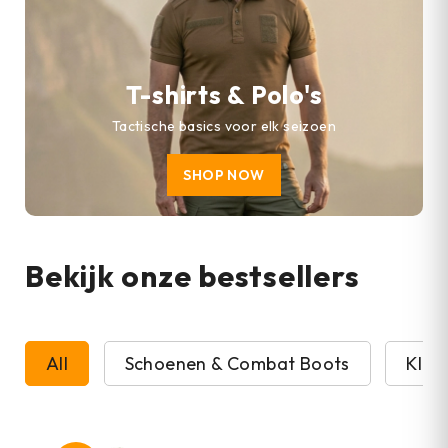
T-shirts & Polo's
Tactische basics voor elk seizoen
SHOP NOW
Bekijk onze bestsellers
All
Schoenen & Combat Boots
Kled