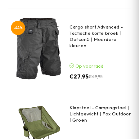
Cargo short Advanced -
-44%
Tactische korte broek |
Defcon5 | Meerdere
kleuren
Op voorraad
€
27,95
€
49,95
Klapstoel - Campingstoel |
Lichtgewicht | Fox Outdoor
| Groen