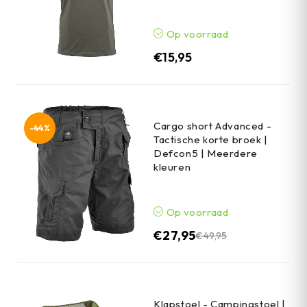
Op voorraad
€
15,95
Cargo short Advanced -
-44%
Tactische korte broek |
Defcon5 | Meerdere
kleuren
Op voorraad
€
27,95
€
49,95
Klapstoel - Campingstoel |