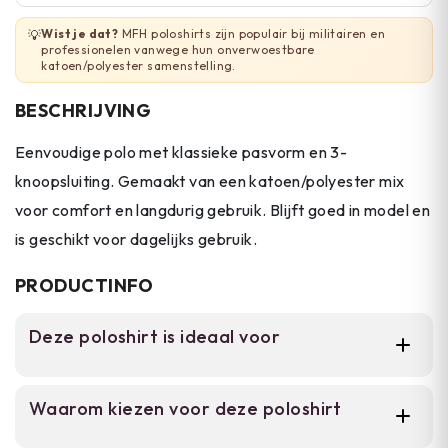
Wist je dat?
MFH poloshirts zijn populair bij militairen en
💡
professionelen vanwege hun onverwoestbare
katoen/polyester samenstelling.
BESCHRIJVING
Eenvoudige polo met klassieke pasvorm en 3-
knoopsluiting. Gemaakt van een katoen/polyester mix
voor comfort en langdurig gebruik. Blijft goed in model en
is geschikt voor dagelijks gebruik.
PRODUCTINFO
Deze poloshirt is ideaal voor
Voor mannen die een betrouwbare poloshirt
Waarom kiezen voor deze poloshirt
zoeken voor dagelijks dragen. Geschikt voor
casual wear en werk, met een klassieke