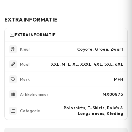
De gebreide piquéstof voelt glad en is
comfortabel voor langdurig dragen. De
katoen zorgt voor ademend vermogen,
EXTRA INFORMATIE
terwijl polyester duurzaamheid toevoegt.
EXTRA INFORMATIE
Coyote, Groen, Zwart
Kleur
XXL, M, L, XL, XXXL, 4XL, 5XL, 6XL
Maat
MFH
Merk
MX00875
Artikelnummer
Poloshirts, T-Shirts, Polo's &
Categorie
Longsleeves, Kleding