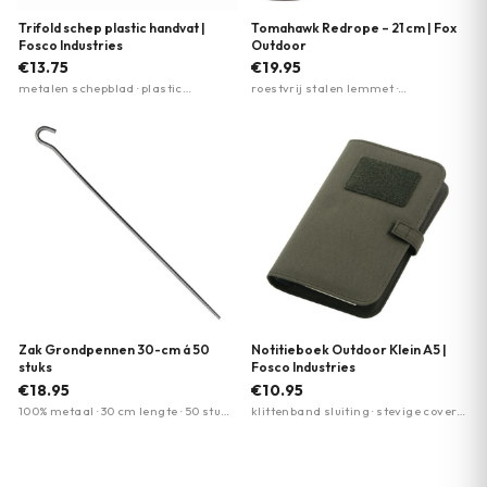
Trifold schep plastic handvat |
Tomahawk Redrope – 21 cm | Fox
Fosco Industries
Outdoor
€13.75
€19.95
metalen schepblad · plastic
roestvrij stalen lemmet ·
handvat · trifold opvouwbaar
stonewashed afwerking · drie
geïntegreerde moersleutels
Zak Grondpennen 30-cm á 50
Notitieboek Outdoor Klein A5 |
stuks
Fosco Industries
€18.95
€10.95
100% metaal · 30 cm lengte · 50 stuks
klittenband sluiting · stevige cover ·
per zak
meerdere vakjes/documenthouders