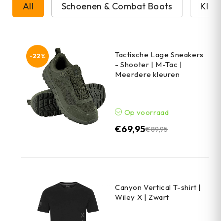
All
Schoenen & Combat Boots
Kled
Tactische Lage Sneakers
-22%
- Shooter | M-Tac |
Meerdere kleuren
Op voorraad
€
69,95
€
89,95
Canyon Vertical T-shirt |
Wiley X | Zwart