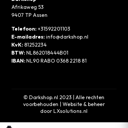
Afrikaweg 53
9407 TP Assen
Telefoon:
+31592201103
E-mailadres:
info@darkshop.nl
KvK:
81252234
BTW:
NL862018444B01
IBAN:
NL90 RABO 0368 2218 81
© Darkshop.nl 2023 | Alle rechten
voorbehouden | Website & beheer
door
LXsolutions.nl