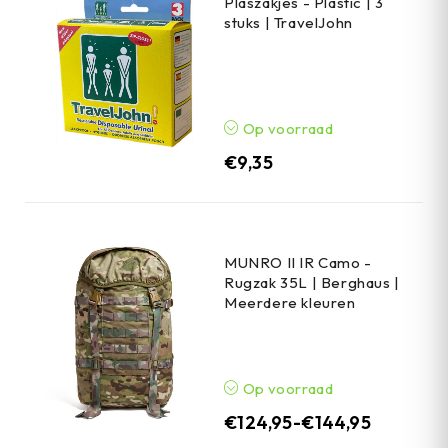
Plaszakjes - Plastic | 3
stuks | TravelJohn
Op voorraad
€
9,35
MUNRO II IR Camo -
Rugzak 35L | Berghaus |
Meerdere kleuren
Op voorraad
€
124,95
-
€
144,95