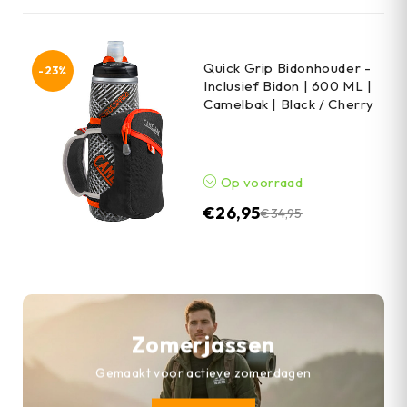
Quick Grip Bidonhouder -
-23%
Inclusief Bidon | 600 ML |
Camelbak | Black / Cherry
Op voorraad
€
26,95
€
34,95
Zomerjassen
Gemaakt voor actieve zomerdagen