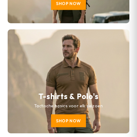
SHOP NOW
T-shirts & Polo's
Tactische basics voor elk seizoen
SHOP NOW