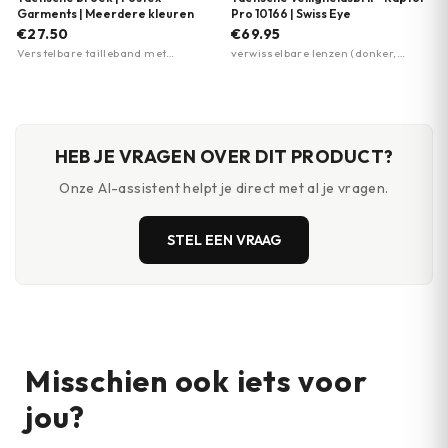
Garments | Meerdere kleuren
Pro 10166 | Swiss Eye
€27.50
€69.95
Verstelbare tailleband met
verwisselbare lenzen (donker,
klittenband aan beide zijden ·
oranje, helder) · polycarbonaat
Meerdere zakken (steek-,
2,5mm lenzen · anti-condens en
bovenbeen-, scheenbeen-,
krasbestendig
achterzak) · Drukknopen en
knoopsluiting
HEB JE VRAGEN OVER DIT PRODUCT?
Onze AI-assistent helpt je direct met al je vragen.
STEL EEN VRAAG
Misschien ook iets voor
jou?