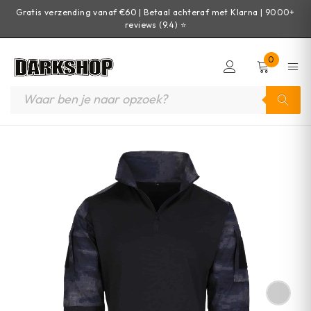
Gratis verzending vanaf €60 | Betaal achteraf met Klarna | 9000+
reviews (9.4) ⭐
0