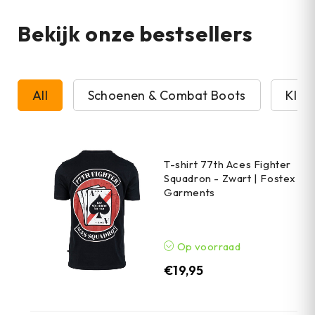
Bekijk onze bestsellers
All
Schoenen & Combat Boots
Kled
T-shirt 77th Aces Fighter
Squadron - Zwart | Fostex
Garments
Op voorraad
€
19,95