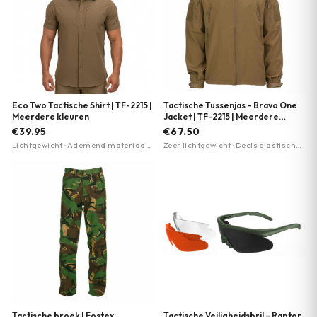
Eco Two Tactische Shirt | TF-2215 |
Tactische Tussenjas – Bravo One
Meerdere kleuren
Jacket | TF-2215 | Meerdere
kleuren
€39.95
€67.50
Lichtgewicht · Ademend materiaal ·
Zeer lichtgewicht · Deels elastisch
Borst- en armzakken met
materiaal · Ingebouwde capuchon
ritssluiting
met memory wire
Tactische broek | Fostex
Tactische Veiligheidsbril – Raptor