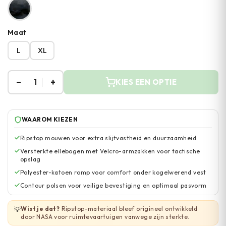
Maat
L
XL
–
+
1
KIES EEN OPTIE
WAAROM KIEZEN
Ripstop mouwen voor extra slijtvastheid en duurzaamheid
Versterkte ellebogen met Velcro-armzakken voor tactische
opslag
Polyester-katoen romp voor comfort onder kogelwerend vest
Contour polsen voor veilige bevestiging en optimaal pasvorm
Wist je dat?
Ripstop-materiaal bleef origineel ontwikkeld
💡
door NASA voor ruimtevaartuigen vanwege zijn sterkte.