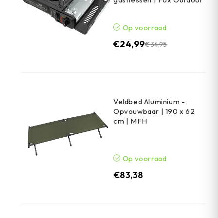
Op voorraad
€
24,99
€
34,95
Veldbed Aluminium -
Opvouwbaar | 190 x 62
cm | MFH
Op voorraad
€
83,38