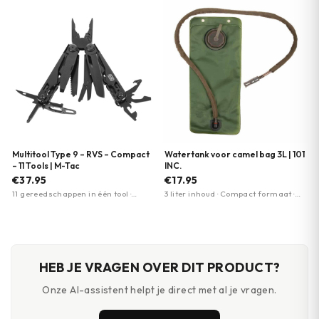
Roestvrij staal (RVS) ·
frame lock-vergrendeling
Vergrendelbare gereedschappen
Multitool Type 9 – RVS – Compact
Watertank voor camel bag 3L | 101
– 11 Tools | M-Tac
INC.
€37.95
€17.95
11 gereedschappen in één tool ·
3 liter inhoud · Compact formaat ·
Roestvrij staal (RVS) · Stevig
Compatibel met camelbags
vergrendelbare gereedschappen
HEB JE VRAGEN OVER DIT PRODUCT?
Onze AI-assistent helpt je direct met al je vragen.