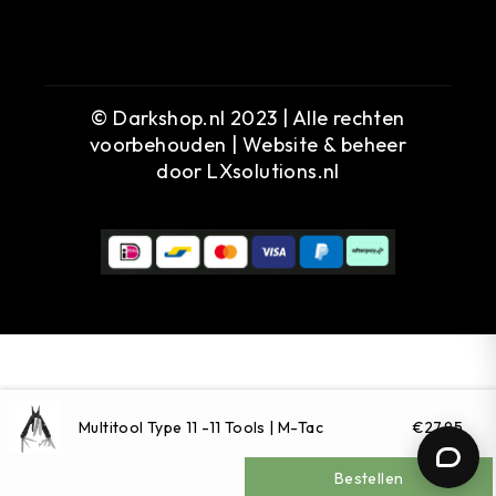
© Darkshop.nl 2023 | Alle rechten
voorbehouden | Website & beheer
door
LXsolutions.nl
MENU
RECENT
Multitool Type 11 -11 Tools | M-Tac
€27,95
BEKEKEN
Bestellen