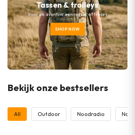
Tassen & trolleys
Voor elk avontuur een rugzak of trolley
SHOP NOW
Bekijk onze bestsellers
All
Outdoor
Noodradio
Nood