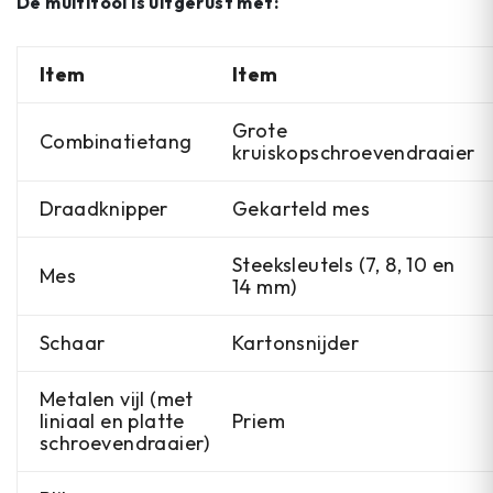
De multitool is uitgerust met:
Item
Item
Grote
Combinatietang
kruiskopschroevendraaier
Draadknipper
Gekarteld mes
Steeksleutels (7, 8, 10 en
Mes
14 mm)
Schaar
Kartonsnijder
Metalen vijl (met
liniaal en platte
Priem
schroevendraaier)