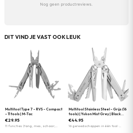
Nog geen productreviews.
DIT VIND JE VAST OOK LEUK
Multitool Type 7 – RVS – Compact
Multitool Stainless Steel – Grijs (16
– 11 tools | M-Tac
tools) | Yukon Mist Grey | Black
Eagle
€29.95
€44.95
11 functies (tang, mes, schaar,
16 gereedschappen in één tool ·
schroevendraaiers, openers) ·
5Cr15MoV roestvrij staal mes ·