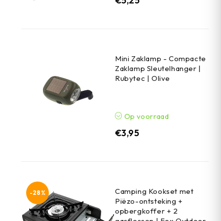
€
5,25
Mini Zaklamp - Compacte
Zaklamp Sleutelhanger |
Rubytec | Olive
Op voorraad
€
3,95
Camping Kookset met
-28%
Piëzo-ontsteking +
opbergkoffer + 2
gasflessen | Fox Outdoor