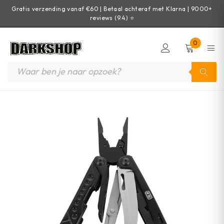
Gratis verzending vanaf €60 | Betaal achteraf met Klarna | 9000+
reviews (9.4) ⭐
0