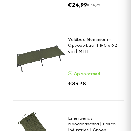
€
24,99
€
34,95
Veldbed Aluminium -
Opvouwbaar | 190 x 62
cm | MFH
Op voorraad
€
83,38
Emergency
Noodbrancard | Fosco
Industries | Groen