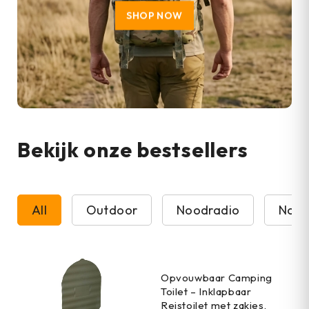
SHOP NOW
Bekijk onze bestsellers
All
Outdoor
Noodradio
Nood
Opvouwbaar Camping
Toilet – Inklapbaar
Reistoilet met zakjes,