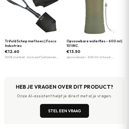
Trifold Schep met hoes | Fosco
Opvouwbare waterfles – 600 ml |
Industries
101 INC.
€12.60
€13.50
100% metaal · inclusief katoenen
opvouwbaar · 600 ml inhoud ·
hoes · opvouwbaar
draaghendel
HEB JE VRAGEN OVER DIT PRODUCT?
Onze AI-assistent helpt je direct met al je vragen.
STEL EEN VRAAG