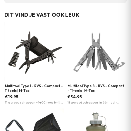
DIT VIND JE VAST OOK LEUK
Multitool Type 1 – RVS – Compact –
Multitool Type 8 – RVS – Compact
11 tools | M-Tac
– 11 tools | M-Tac
€19.95
€34.95
11 gereedschappen · 440C roestvrij
11 gereedschappen in één tool ·
staal · Vergrendelbare functies
Roestvrij staal (RVS) · Stevig
vergrendelbare gereedschappen