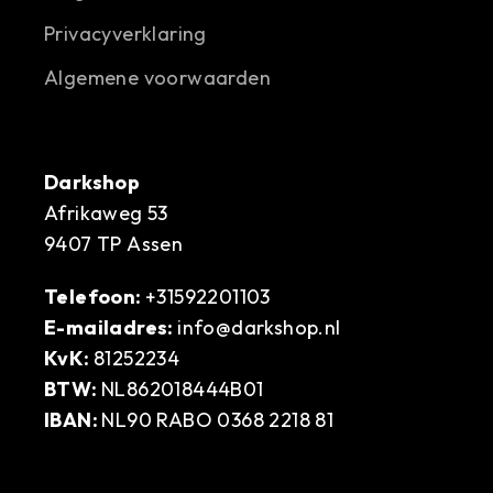
Privacyverklaring
Algemene voorwaarden
Darkshop
Afrikaweg 53
9407 TP Assen
Telefoon:
+31592201103
E-mailadres:
info@darkshop.nl
KvK:
81252234
BTW:
NL862018444B01
IBAN:
NL90 RABO 0368 2218 81