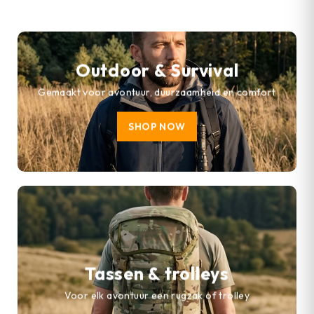
Outdoor & Survival
Gemaakt voor avontuur, duurzaamheid en comfort
SHOP NOW
Tassen & trolleys
Voor elk avontuur een rugzak of trolley