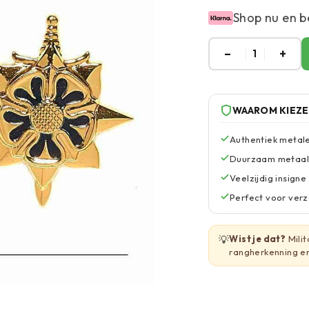
Shop nu en b
–
+
1
WAAROM KIEZ
Authentiek metalen
Duurzaam metaal 
Veelzijdig insign
Perfect voor verz
💡
Wist je dat?
Milit
rangherkenning en