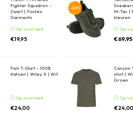
Fighter Squadron -
Sneakers
-22%
Zwart | Fostex
M-Tac |
Garments
kleuren
Op voorraad
Op vo
€
19,95
€
69,95
Fish T-Shirt - 100%
Canyon V
Katoen | Wiley X | Wit
shirt | W
Groen
Op voorraad
Op vo
€
24,00
€
24,0