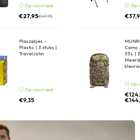
Op voorraad
Op 
€
27,95
€
37,
€
49,95
Plaszakjes -
MUNRO
Plastic | 3 stuks |
Camo 
TravelJohn
35L | 
Meerd
kleure
Op 
Op voorraad
€
124
€
9,35
€
144