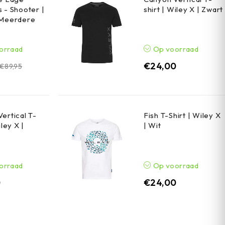
 - Shooter |
shirt | Wiley X | Zwart
 Meerdere
orraad
Op voorraad
€
24,00
€
89,95
ertical T-
Fish T-Shirt | Wiley X
iley X |
| Wit
orraad
Op voorraad
0
€
24,00