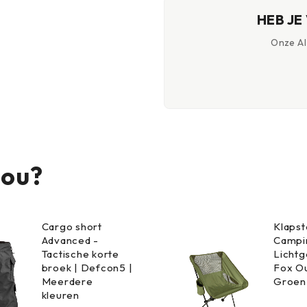
HEB JE
Onze AI-
jou?
Cargo short
Klapst
Advanced -
Campin
Tactische korte
Lichtg
broek | Defcon5 |
Fox Ou
Meerdere
Groen
kleuren