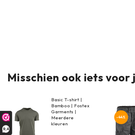
Misschien ook iets voor 
Basic T-shirt |
Bamboo | Fostex
Garments |
-44%
Meerdere
kleuren
9,4