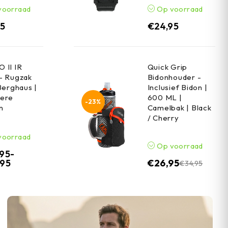
voorraad
Op voorraad
95
€
24,95
 II IR
Quick Grip
- Rugzak
Bidonhouder -
Berghaus |
Inclusief Bidon |
ere
600 ML |
-23%
n
Camelbak | Black
/ Cherry
voorraad
Op voorraad
,95
-
,95
€
26,95
€
34,95