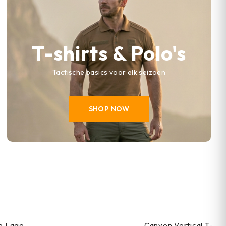
T-shirts & Polo's
Tactische basics voor elk seizoen
SHOP NOW
he Lage
Canyon Vertical T-