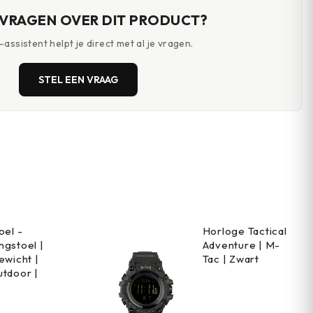
 VRAGEN OVER DIT PRODUCT?
assistent helpt je direct met al je vragen.
STEL EEN VRAAG
oel -
Horloge Tactical
gstoel |
Adventure | M-
ewicht |
Tac | Zwart
tdoor |