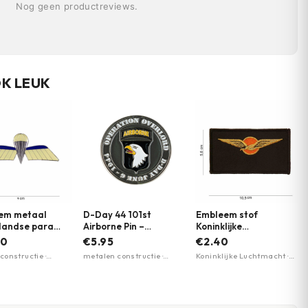
Nog geen productreviews.
OK LEUK
em metaal
D-Day 44 101st
Embleem stof
landse para
Airborne Pin –
Koninklijke
Embleem – Metaal |
Luchtmacht naamtab.
90
€5.95
€2.40
Fostex WWII Series
constructie ·
metalen constructie ·
Koninklijke Luchtmacht ·
andse para wing
vlindersluiting ·
naamtab · stofembleem
 pin/speld
gedetailleerde replica
ging