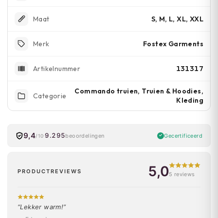
S, M, L, XL, XXL
Maat
Fostex Garments
Merk
131317
Artikelnummer
Commando truien, Truien & Hoodies,
Categorie
Kleding
9,4
9.295
Gecertificeerd
beoordelingen
/10
5,0
PRODUCTREVIEWS
5 reviews
“Lekker warm!”