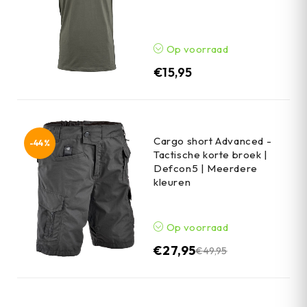
Op voorraad
€
15,95
Cargo short Advanced -
-44%
Tactische korte broek |
Defcon5 | Meerdere
kleuren
Op voorraad
€
27,95
€
49,95