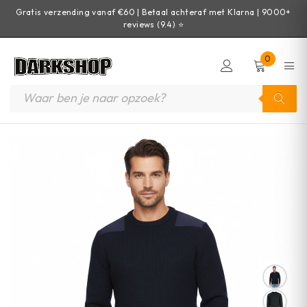
Gratis verzending vanaf €60 | Betaal achteraf met Klarna | 9000+
reviews (9.4) ⭐
0