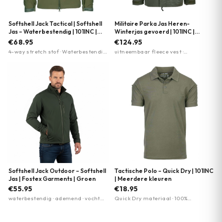
Softshell Jack Tactical | Softshell
Militaire Parka Jas Heren-
Jas – Waterbestendig | 101INC |
Winterjas gevoerd | 101INC |
Meerdere kleuren
Meerdere kleuren
€68.95
€124.95
4-way stretch stof · Waterbestendig
uitneembaar fleece vest ·
· Vocht afvoerend
waterafstotend nylon · verstelbare
sneeuwvanger
Softshell Jack Outdoor – Softshell
Tactische Polo – Quick Dry | 101INC
Jas | Fostex Garments | Groen
| Meerdere kleuren
€55.95
€18.95
waterbestendig · ademend · vocht
Quick Dry materiaal · 100%
afvoerend
polyester · Stretch stof