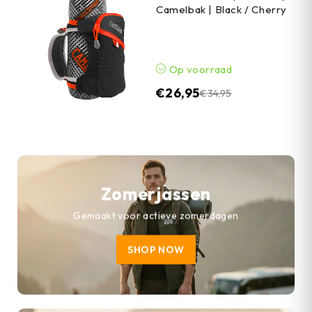
Camelbak | Black / Cherry
Op voorraad
€
26,95
€
34,95
Zomerjassen
Gemaakt voor actieve zomerdagen
SHOP NOW