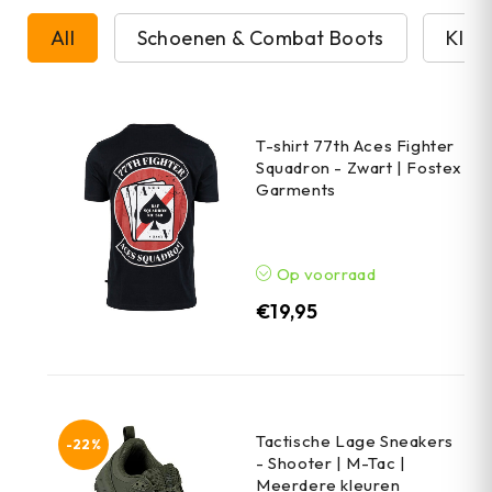
All
Schoenen & Combat Boots
Kled
T-shirt 77th Aces Fighter
Squadron - Zwart | Fostex
Garments
Op voorraad
€
19,95
Tactische Lage Sneakers
-22%
- Shooter | M-Tac |
Meerdere kleuren