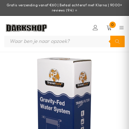
Gratis verzending vanaf €60 | Betaal achteraf met Klarna | 9000+
reviews (9.4) ⭐
0