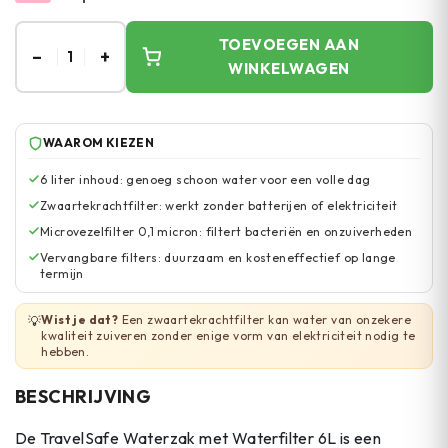
TOEVOEGEN AAN
–
+
1
WINKELWAGEN
WAAROM KIEZEN
6 liter inhoud: genoeg schoon water voor een volle dag
Zwaartekrachtfilter: werkt zonder batterijen of elektriciteit
Microvezelfilter 0,1 micron: filtert bacteriën en onzuiverheden
Vervangbare filters: duurzaam en kosteneffectief op lange
termijn
Wist je dat?
Een zwaartekrachtfilter kan water van onzekere
💡
kwaliteit zuiveren zonder enige vorm van elektriciteit nodig te
hebben.
BESCHRIJVING
De TravelSafe Waterzak met Waterfilter 6L is een