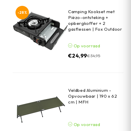
Camping Kookset met
-28%
Piëzo-ontsteking +
opbergkoffer + 2
gasflessen | Fox Outdoor
Op voorraad
€
24,99
€
34,95
Veldbed Aluminium -
Opvouwbaar | 190 x 62
cm | MFH
Op voorraad