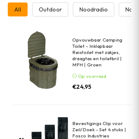
All
Outdoor
Noodradio
Nood
Opvouwbaar Camping
Toilet – Inklapbaar
Reistoilet met zakjes,
draagtas en toiletbril |
MFH | Groen
Op voorraad
€
24,95
Bevestigings Clip voor
Zeil/Doek - Set 4 stuks |
Fosco Industries