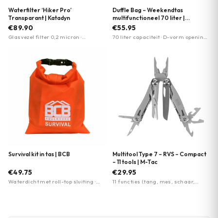
Waterfilter ‘Hiker Pro’
Duffle Bag – Weekendtas
Transparant | Katadyn
multifunctioneel 70 liter |
Defcon5 | Meerdere kleuren
€89.90
€55.95
Glasvezel filter 0,2 micron ·
70 liter capaciteit · D-vorm opening ·
Pompcapaciteit 1 liter/minuut ·
PVC materiaal — duurzaam
Totale capaciteit tot 1150 liter
Survival kit in tas | BCB
Multitool Type 7 – RVS – Compact
– 11 tools | M-Tac
€49.75
€29.95
Waterdicht met roll-top sluiting ·
11 functies (tang, mes, schaar,
Gesiliconiseerd 40D ripstop nylon ·
schroevendraaiers, openers) ·
16-delige inhoud (zaklamp,
Roestvrij staal (RVS) ·
multitool, vuursteen, noodsignaal)
Vergrendelbare gereedschappen