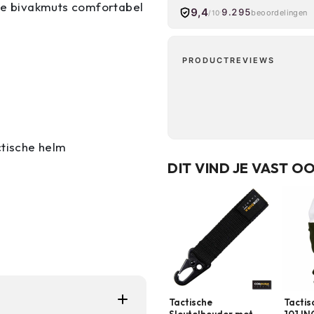
 de bivakmuts comfortabel
9,4
9.295
beoordelingen
/10
PRODUCTREVIEWS
ctische helm
DIT VIND JE VAST O
Tactische
Tactis