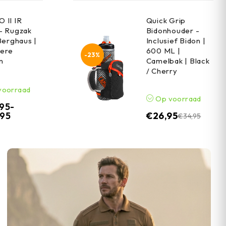
 II IR
Quick Grip
- Rugzak
Bidonhouder -
Berghaus |
Inclusief Bidon |
ere
600 ML |
-23%
n
Camelbak | Black
/ Cherry
voorraad
Op voorraad
,95
-
,95
€
26,95
€
34,95