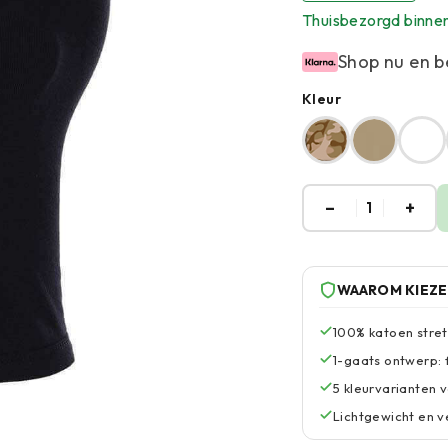
Thuisbezorgd binne
Shop nu en b
Kleur
–
+
1
WAAROM KIEZ
100% katoen stre
1-gaats ontwerp:
5 kleurvarianten
Lichtgewicht en ve