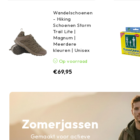
Wandelschoenen
- Hiking
Schoenen Storm
Trail Lite |
Magnum |
Meerdere
kleuren | Unisex
Op voorraad
€
69,95
Zomerjassen
Gemaakt voor actieve