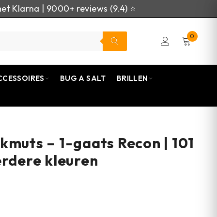
et Klarna | 9000+ reviews (9.4) ⭐
0
CCESSOIRES
BUG A SALT
BRILLEN
kmuts – 1-gaats Recon | 101
erdere kleuren