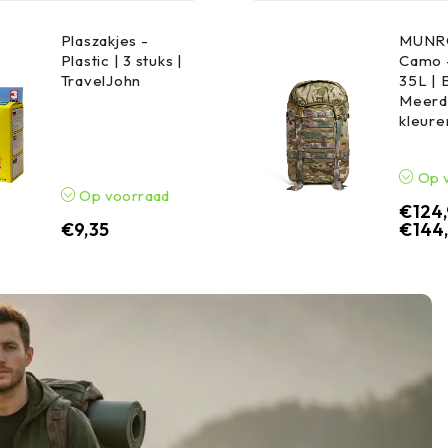
Plaszakjes -
MUNRO
Plastic | 3 stuks |
Camo 
TravelJohn
35L | 
Meerd
kleure
Op 
Op voorraad
€
124
€
9,35
€
144