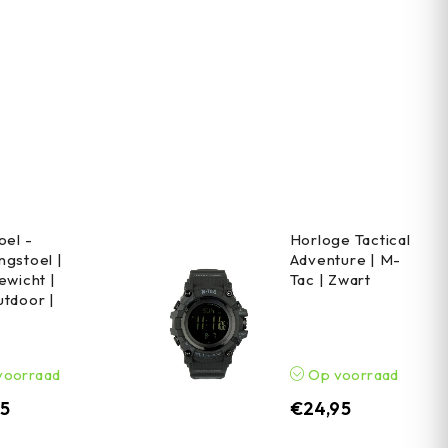
oel -
Horloge Tactical
gstoel |
Adventure | M-
ewicht |
Tac | Zwart
tdoor |
voorraad
Op voorraad
95
€
24,95