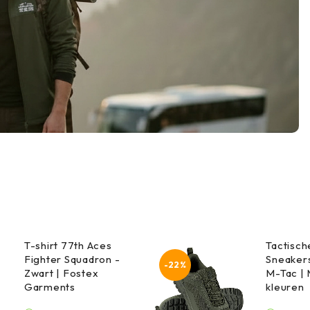
T-shirt 77th Aces
Tactisc
Fighter Squadron -
Sneakers
-22%
Zwart | Fostex
M-Tac |
Garments
kleuren