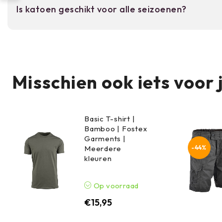
Is katoen geschikt voor alle seizoenen?
helmen. Het vormt geen buik onder de kinband.
100% katoen isademend en vochtabsorberend. In 
basistoevoer; combineer met warme kleding. Voor
wol beter.
Misschien ook iets voor 
Basic T-shirt |
Bamboo | Fostex
Garments |
-44%
Meerdere
kleuren
Op voorraad
€
15,95