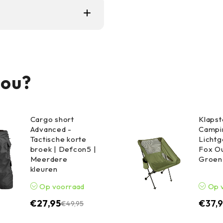
winter biedt het
 maximale isolatie is
jou?
Cargo short
Klapst
Advanced -
Campin
Tactische korte
Lichtg
broek | Defcon5 |
Fox Ou
Meerdere
Groen
kleuren
Op voorraad
Op 
€
27,95
€
37,
€
49,95