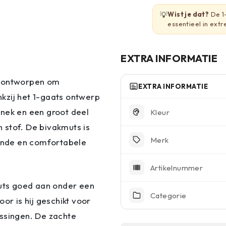
💡
Wist je dat?
De 1-
essentieel in ex
EXTRA INFORMATIE
l ontworpen om
EXTRA INFORMATIE
kzij het 1-gaats ontwerp
, nek en een groot deel
Kleur
 stof. De bivakmuts is
Merk
ende en comfortabele
Artikelnummer
muts goed aan onder een
Categorie
or is hij geschikt voor
assingen. De zachte