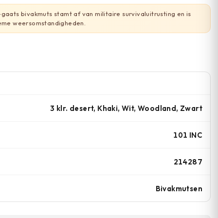
gaats bivakmuts stamt af van militaire survivaluitrusting en is
treme weersomstandigheden.
3 klr. desert, Khaki, Wit, Woodland, Zwart
101 INC
214287
Bivakmutsen