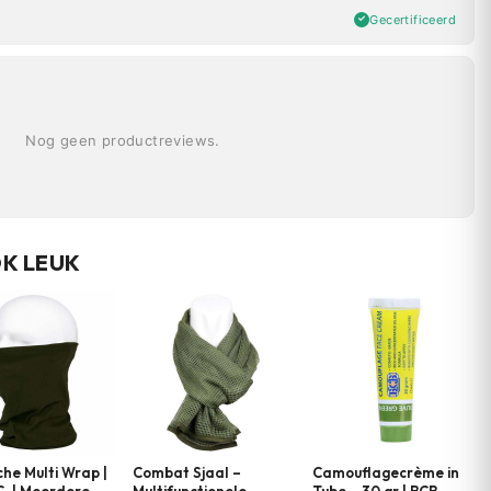
Gecertificeerd
Nog geen productreviews.
OK LEUK
che Multi Wrap |
Combat Sjaal –
Camouflagecrème in