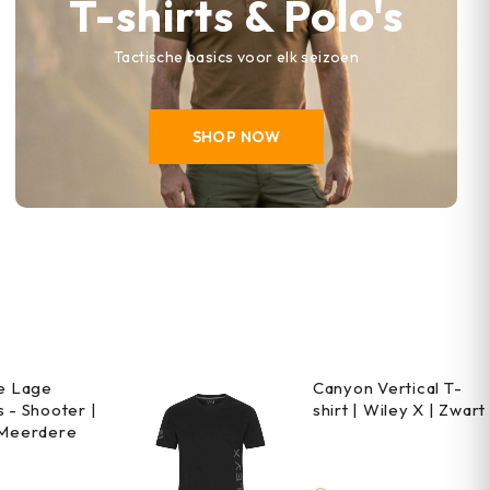
T-shirts & Polo's
Tactische basics voor elk seizoen
SHOP NOW
he Lage
Canyon Vertical T-
 - Shooter |
shirt | Wiley X | Zwart
 Meerdere