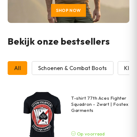
SHOP NOW
Bekijk onze bestsellers
All
Schoenen & Combat Boots
Kled
T-shirt 77th Aces Fighter
Squadron - Zwart | Fostex
Garments
Op voorraad