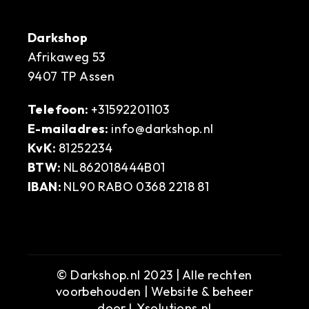
Darkshop
Afrikaweg 53
9407 TP Assen
Telefoon:
+31592201103
E-mailadres:
info@darkshop.nl
KvK:
81252234
BTW:
NL862018444B01
IBAN:
NL90 RABO 0368 2218 81
© Darkshop.nl 2023 | Alle rechten
voorbehouden | Website & beheer
door
LXsolutions.nl