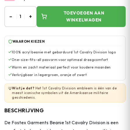
TOEVOEGEN AAN
–
+
1
WINKELWAGEN
WAAROM KIEZEN
100% acryl beanie met geborduurd 1st Cavalry Division logo
One-size-fits-all pasvorm voor optimaal draagcomfort
Warm en zacht materiaal perfect voor koudere maanden
Verkrijgbaar in legergroen, oranje of zwart
Wist je dat?
Het 1st Cavalry Division embleem is één van de
💡
meest iconische symbolen uit de Amerikaanse militaire
geschiedenis.
BESCHRIJVING
De Fostex Garments Beanie 1st Cavalry Division is een