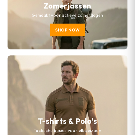
Zomerjassen
Gemaakt voor actieve zomerdagen
SHOP NOW
T-shirts & Polo's
Tactische basics voor elk seizoen