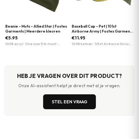
Beanie – Muts – Allied Star | Fostex
Baseball Cap – Pet | 101st
Garments | Meerdere kleuren
Airborne Army | Fostex Garments
| Meerdere kleuren
€5.95
€11.95
100% acryl · One size fits most ·
100% katoen · 101st Airborne Division
Diverse kleuropties
logo · verstelbare sluiting
HEB JE VRAGEN OVER DIT PRODUCT?
Onze AI-assistent helpt je direct met al je vragen.
STEL EEN VRAAG