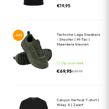
€
19,95
Tactische Lage Sneakers
-22%
- Shooter | M-Tac |
Meerdere kleuren
Op voorraad
€
69,95
€
89,95
Canyon Vertical T-shirt |
Wiley X | Zwart