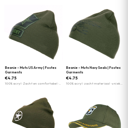
Beanie – Muts US Army | Fostex
Beanie – Muts Navy Seals | Fostex
Garments
Garments
€4.75
€4.75
100% acryl · Zacht en comfortabel ·
100% acryl · zacht materiaal · unieke
Militaire bedrukking
militaire bedrukking