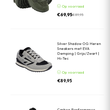
Op voorraad
€
69,95
€
89,95
Silver Shadow OG Heren
Sneakers met EVA
Demping | Grijs/Zwart |
Hi-Tec
Op voorraad
€
89,95
Carbon Performance