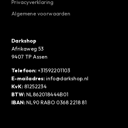
Privacyverklaring
Algemene voorwaarden
Darkshop
Afrikaweg 53
9407 TP Assen
Telefoon:
+31592201103
E-mailadres:
info@darkshop.nl
KvK:
81252234
BTW:
NL862018444B01
IBAN:
NL90 RABO 0368 2218 81