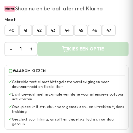
Shop nu en betaal later met Klarna
Maat
40
41
42
43
44
45
46
47
–
+
1
KIES EEN OPTIE
WAAROM KIEZEN
Gebreide textiel met hittegelaste verstevigingen voor
duurzaamheid en flexibiliteit
Licht gewicht met maximale ventilatie voor intensieve outdoor
activiteiten
One-piece knit structuur voor gemak aan- en uitrekken tijdens
trekking
Geschikt voor hiking, airsoft en dagelijks tactisch outdoor
gebruik