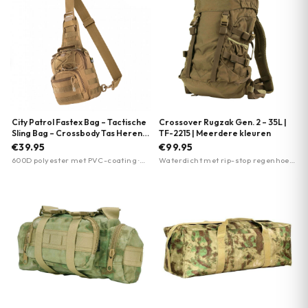
City Patrol Fastex Bag – Tactische
Crossover Rugzak Gen. 2 – 35L |
Sling Bag – Crossbody Tas Heren |
TF-2215 | Meerdere kleuren
M-Tac | Meerdere kleuren
€39.95
€99.95
600D polyester met PVC-coating ·
Waterdicht met rip-stop regenhoes ·
Spatwaterdicht · MOLLE-systeem
Cordura 500DEN nylon materiaal ·
35 liter inhoud