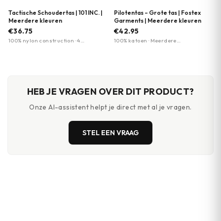
Tactische Schoudertas | 101 INC. |
Pilotentas – Grote tas | Fostex
Meerdere kleuren
Garments | Meerdere kleuren
€36.75
€42.95
100% nylon construction · 4
100% katoen · Meerdere
ritssluiting vakken · MOLLE-
camouflagepatronen beschikbaar ·
compatible
Duurzaam materiaal
HEB JE VRAGEN OVER DIT PRODUCT?
Onze AI-assistent helpt je direct met al je vragen.
STEL EEN VRAAG