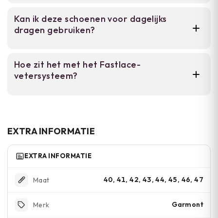
Plumefoam EVA biedt betere demping en
Kan ik deze schoenen voor dagelijks
respons terwijl het lichter blijft, wat
dragen gebruiken?
vermoeidheid vermindert bij lange
wandelingen.
Ja, de lichte constructie en ademende knit
Hoe zit het met het Fastlace-
upper maken ze geschikt voor dagelijks
vetersysteem?
outdoor gebruik buiten intensief wandelen.
Dit systeem stelt je in staat snel je schoen
aan of uit te trekken en aan te passen zonder
traditionele veters los te maken.
EXTRA INFORMATIE
EXTRA INFORMATIE
40, 41, 42, 43, 44, 45, 46, 47
Maat
Garmont
Merk