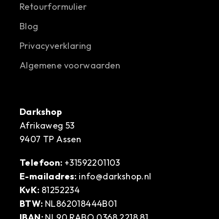
Retourformulier
Blog
Privacyverklaring
Algemene voorwaarden
Darkshop
Afrikaweg 53
9407 TP Assen
Telefoon:
+31592201103
E-mailadres:
info@darkshop.nl
KvK:
81252234
BTW:
NL862018444B01
IBAN:
NL90 RABO 0368 2218 81