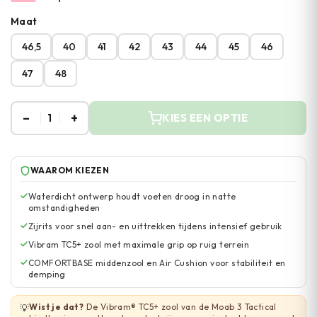
Maat
46,5
40
41
42
43
44
45
46
47
48
–
+
1
KIES EEN OPTIE
WAAROM KIEZEN
Waterdicht ontwerp houdt voeten droog in natte
omstandigheden
Zijrits voor snel aan- en uittrekken tijdens intensief gebruik
Vibram TC5+ zool met maximale grip op ruig terrein
COMFORTBASE middenzool en Air Cushion voor stabiliteit en
demping
Wist je dat?
De Vibram® TC5+ zool van de Moab 3 Tactical
💡