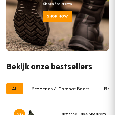
Shoes for crews
SHOP NOW
Bekijk onze bestsellers
All
Schoenen & Combat Boots
Beve
Tactische Lage Sneakers
-22%