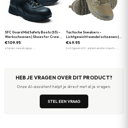
SFC Guard Mid Safety Boots (S3) –
Tactische Sneakers –
Werkschoenen | Shoes for Crews
Lichtgewicht wandel schoenen |
| Zwart
EVA-zool | M-Tac | Meerdere
€109.95
€49.95
kleuren
stalen neuskapje ·
lichtgewicht · ademende mesh-
antiperforatiezool · antislipzool
panelen · EVA-foam zool
HEB JE VRAGEN OVER DIT PRODUCT?
Onze AI-assistent helpt je direct met al je vragen.
STEL EEN VRAAG