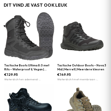
DIT VIND JE VAST OOK LEUK
Tactische Boots Ultima 8.0 met
Tactische Outdoor Boots – Nova 3
Rits – Waterproof & Vegan |
Mid | Merrell | Meerdere kleuren
Magnum | Meerdere kleuren
€129.95
€149.95
Waterdicht en ademend ·
Waterdicht met membraan ·
Lichtgewicht Michelin-zool · 80%
Vibram TC5+ buitenzool voor grip ·
gerecycled materiaal
Merrell Air Cushion hieldemping